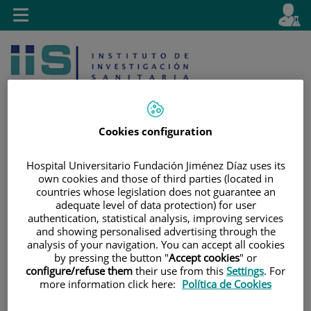
Saltar al contenido
E
Idiom
Toggle
es
navigation
activo
Cookies configuration
Hospital Universitario Fundación Jiménez Díaz uses its
Saltar
Selector
Buscar
own cookies and those of third parties (located in
al
de
countries whose legislation does not guarantee an
contenido
idioma
adequate level of data protection) for user
authentication, statistical analysis, improving services
and showing personalised advertising through the
analysis of your navigation. You can accept all cookies
by pressing the button "
Accept cookies
" or
configure/refuse them
their use from this
Settings
. For
more information click here:
Política de Cookies