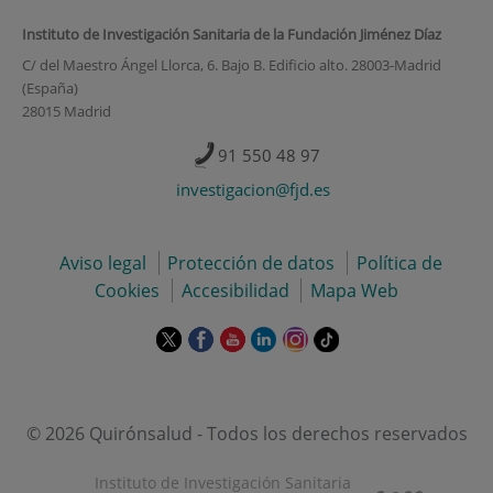
Instituto de Investigación Sanitaria de la Fundación Jiménez Díaz
C/ del Maestro Ángel Llorca, 6. Bajo B. Edificio alto. 28003-Madrid
(España)
28015 Madrid
91 550 48 97
investigacion@fjd.es
Aviso legal
Protección de datos
Política de
Cookies
Accesibilidad
Mapa Web
Este
Este
Este
Este
Este
Enlace
enlace
enlace
enlace
enlace
enlace
a
se
se
se
se
se
una
abrirá
abrirá
abrirá
abrirá
abrirá
aplicación
en
en
en
en
en
externa.
© 2026 Quirónsalud - Todos los derechos reservados
una
una
una
una
una
ventana
ventana
ventana
ventana
ventana
Instituto de Investigación Sanitaria