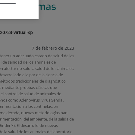
de programas
020723-virtual-sp
7 de febrero de 2023
ntener un adecuado estado de salud de las
ol de sanidad de los animales de
 afectar no solo la salud de los animales,
sarrollado a la par de la ciencia de
 Métodos tradicionales de diagnóstico
dos mediante pruebas clásicas que
 el control de salud de animales de
nos como Adenovirus, virus Sendai,
rimentación a los centinelas, en
 última década, nuevas metodologías han
imentación, del ambiente, de la salida de
Binder™). El desarrollo de nuevas
e la salud de los animales de laboratorio