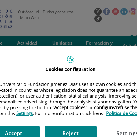
Este
Este
Este
Este
Quirónsalud
Dudas y consultas
enlace
enlace
enlace
enla
Mapa Web
Enlace
se
se
se
se
a
abrirá
abrirá
abrirá
abrir
una
Selecto
Idi
esp
en
en
en
en
aplicación
de
act
una
una
una
una
de
Actividad
Unidades
Formación y
externa.
Actual
idioma
científica
de apoyo
Empleo
ventana
ventana
ventana
vent
nueva.
nueva.
nueva.
nuev
Cookies configuration
Universitario Fundación Jiménez Díaz uses its own cookies and th
located in countries whose legislation does not guarantee an adequ
tection) for user authentication, statistical analysis, improving s
rsonalised advertising through the analysis of your navigation. Y
LAN DE FORMACIÓN
|
CHARLES RIVER SEMINAR: LA(R)EVOLUCIÓN DE LO
es by pressing the button "
Accept cookies
" or
configure/refuse th
rom this
Settings
. For more information click here:
Política de Co
ROGRAMAS LIBRES DE CENTINELAS
minar: La(R)evolución de los 
Accept
Reject
Setting