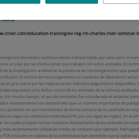
oedores: promoviendo el uso 
elas
ww.criver.com/education-training/ev-reg-rm-charles-river-seminar-
investigación biomédica continúa siendo indispensable, por esta razón el ma
omo un pilar por las instituciones que trabajan con estos animales. El contr
ad de la investigación al detectar la presencia de microorganismos que pueden
confusión. El control de microorganismos en roedores de laboratorio se ha de
ada en gran parte por las mejoras en los métodos diagnósticos disponibles.
nimales expuestos a los lechos sucios de los animales de la colonia) analiza
as. Por mucho tiempo, el uso de centinelas fue considerado el estándar para
licados recientemente han demostrado que un número importante de patóge
y parásitos no son transmitidos de forma correcta de los animales en expe
as en cajas con ventilación individual (IVC por sus siglas en ingles). En la
d, las cuales incluyen tomar muestras directamente de los animales en exper
es) y más recientemente utilizando medio de contacto (por ejemplo: Pathogen
a PCR (reacción en cadena de la polimerasa) han permitido que la vigilancia d