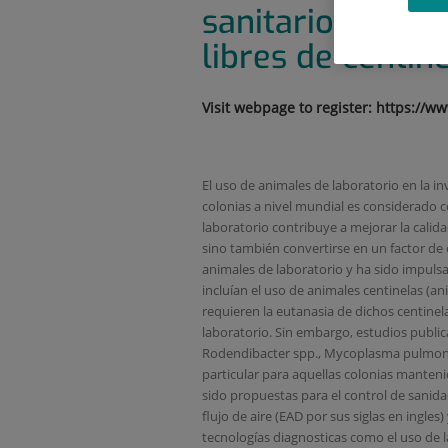
sanitarios en r
libres de centin
Visit webpage to register: https://w
El uso de animales de laboratorio en la 
colonias a nivel mundial es considerado c
laboratorio contribuye a mejorar la calid
sino también convertirse en un factor de 
animales de laboratorio y ha sido impuls
incluían el uso de animales centinelas (a
requieren la eutanasia de dichos centinel
laboratorio. Sin embargo, estudios pub
Rodendibacter spp., Mycoplasma pulmonis 
particular para aquellas colonias mantenid
sido propuestas para el control de sanida
flujo de aire (EAD por sus siglas en ingl
tecnologías diagnosticas como el uso de l