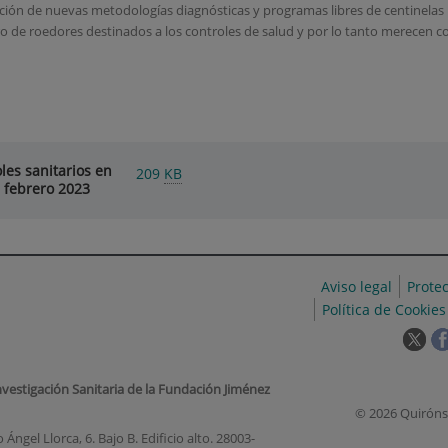
ación de nuevas metodologías diagnósticas y programas libres de centinela
o de roedores destinados a los controles de salud y por lo tanto merecen co
les sanitarios en
209
KB
7 febrero 2023
Aviso legal
Prote
Política de Cookies
Est
enl
se
nvestigación Sanitaria de la Fundación Jiménez
abr
© 2026 Quiróns
en
Ángel Llorca, 6. Bajo B. Edificio alto. 28003-
una