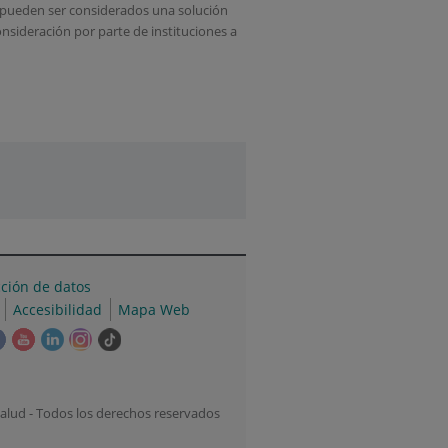
s pueden ser considerados una solución
nsideración por parte de instituciones a
cción de datos
Accesibilidad
Mapa Web
e
Este
Este
Este
Este
Enlace
ace
enlace
enlace
enlace
enlace
a
se
se
se
se
una
irá
abrirá
abrirá
abrirá
abrirá
aplicación
alud - Todos los derechos reservados
en
en
en
en
externa.
una
una
una
una