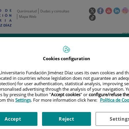
Este
Este
Este
Este
Quirónsalud
Dudas y consultas
enlace
enlace
enlace
enla
Mapa Web
Enlace
se
se
se
se
a
abrirá
abrirá
abrirá
abrir
una
Selecto
Idi
esp
en
en
en
en
aplicación
de
act
una
una
una
una
de
Actividad
Unidades
Formación y
externa.
Actual
idioma
científica
de apoyo
Empleo
ventana
ventana
ventana
vent
nueva.
nueva.
nueva.
nuev
Cookies configuration
Universitario Fundación Jiménez Díaz uses its own cookies and th
located in countries whose legislation does not guarantee an adequ
tection) for user authentication, statistical analysis, improving s
rsonalised advertising through the analysis of your navigation. Y
es by pressing the button "
Accept cookies
" or
configure/refuse th
rom this
Settings
. For more information click here:
Política de Co
LAN DE FORMACIÓN
|
CLINICAL AND TRANSLATIONAL SCIENCE SEMINAR 
TELOMEROPATÍAS”
Accept
Reject
Setting
nslational Science Seminar Se