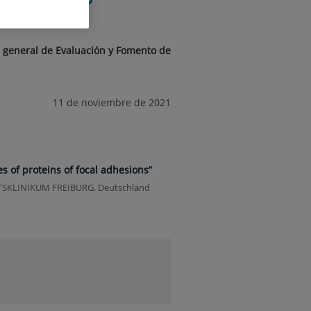
patías”
a general de Evaluación y Fomento de
11 de noviembre de 2021
s of proteins of focal adhesions”
TÄTSKLINIKUM FREIBURG. Deutschland