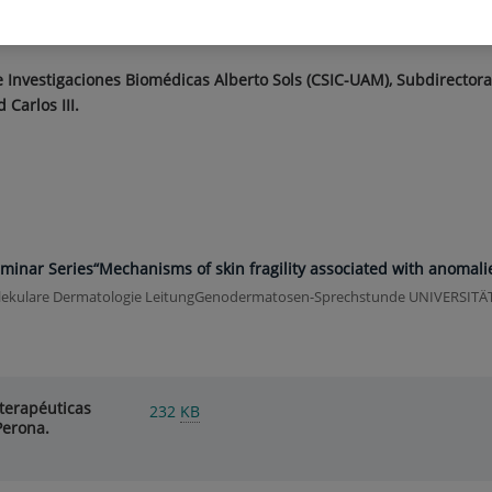
s terapéuticas para telomero
de Investigaciones Biomédicas Alberto Sols (CSIC-UAM), Subdirector
 Carlos III.
eminar Series“Mechanisms of skin fragility associated with anomalie
ngMolekulare Dermatologie LeitungGenodermatosen-Sprechstunde UNIVERSI
terapéuticas
232
KB
Perona.