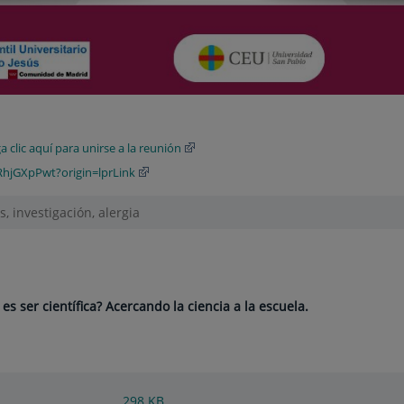
 clic aquí para unirse a la reunión
RhjGXpPwt?origin=lprLink
, investigación, alergia
es ser científica? Acercando la ciencia a la escuela.
298
KB