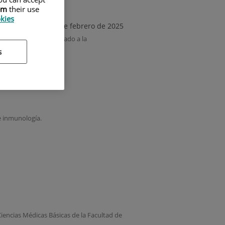
em
their use
okies
12 de febrero de 2025
 coloquio online enfocado a la
s
e inmunología.
Ciencias Médicas Básicas de la Facultad de