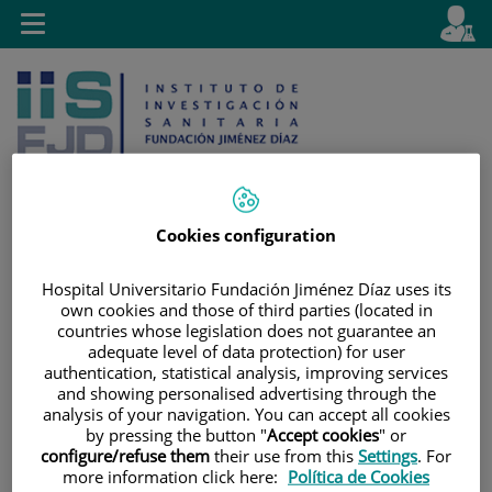
Saltar al contenido
E
Idiom
Toggle
es
navigation
activo
Cookies configuration
Saltar
Selector
Buscar
Hospital Universitario Fundación Jiménez Díaz uses its
al
de
own cookies and those of third parties (located in
contenido
idioma
countries whose legislation does not guarantee an
adequate level of data protection) for user
authentication, statistical analysis, improving services
and showing personalised advertising through the
analysis of your navigation. You can accept all cookies
by pressing the button "
Accept cookies
" or
configure/refuse them
their use from this
Settings
. For
more information click here:
Política de Cookies