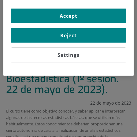
INICIO
|
FORMACIÓN Y EMPLEO
Accept
|
PLAN DE FORMACIÓN
|
CURSO BÁSICO DE BIOESTADÍSTICA (2º SESIÓN. 24 DE
Reject
MAYO DE 2023)
|
CURSO BÁSICO DE BIOESTADÍSTICA (1º SESIÓN. 22 DE
MAYO DE 2023).
Settings
Curso básico de
Bioestadística (1º sesión.
22 de mayo de 2023).
22 de mayo de 2023
El curso tiene como objetivo conocer, y saber aplicar e interpretar,
algunas de las técnicas estadísticas básicas, que se utilizan más
habitualmente. Estos conocimientos deberían proporcionar una
cierta autonomía de cara a la realización de análisis estadísticos
sencillos, así una mayor capacidad de comprensión de la