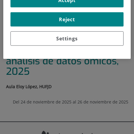
Accept
INICIO
|
FORMACIÓN Y EMPLEO
|
PLAN DE FORMACIÓN
Reject
|
CURSO: INTRODUCCIÓN AL ANÁLISIS DE DATOS
ÓMICOS, 2025
Settings
Curso: Introducción al
análisis de datos ómicos,
2025
Aula Eloy López, HUFJD
Del 24 de noviembre de 2025 al 26 de noviembre de 2025