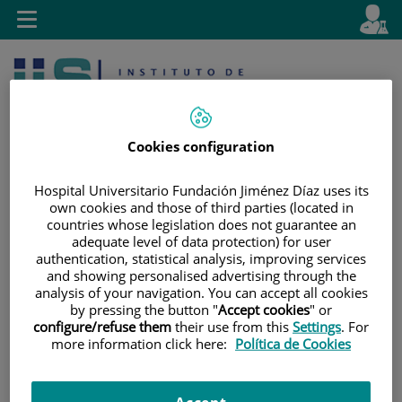
Saltar al contenido
E
Idiom
Toggle
es
navigation
activo
Cookies configuration
Hospital Universitario Fundación Jiménez Díaz uses its
own cookies and those of third parties (located in
Saltar
Selector
Buscar
countries whose legislation does not guarantee an
adequate level of data protection) for user
al
de
authentication, statistical analysis, improving services
contenido
idioma
and showing personalised advertising through the
analysis of your navigation. You can accept all cookies
by pressing the button "
Accept cookies
" or
configure/refuse them
their use from this
Settings
. For
more information click here:
Política de Cookies