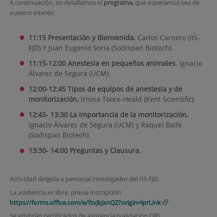
A continuación, os detallamos el
programa,
que esperamos sea de
vuestro interés:
11:15 Presentación y Bienvenida.
Carlos Carnero (IIS-
FJD) Y Juan Eugenio Soria (Sodispan Biotech).
11:15-12:00 Anestesia en pequeños animales.
Ignacio
Álvarez de Segura (UCM).
12:00-12:45 Tipos de equipos de anestesia y de
monitorización.
Irnina Toore-Heald (Kent Scientific).
12:45- 13:30 La importancia de la monitorización.
Ignacio Álvarez de Segura (UCM) y Raquel Baile
(Sodispan Biotech).
13:30- 14:00 Preguntas y Clausura.
Actividad dirigida a personal investigador del IIS-FJD.
La asistencia es libre, previa inscripción:
https://forms.office.com/e/fzvJkjxnQZ?origin=lprLink
Se emitirán certificados de asistencia (validación QR).