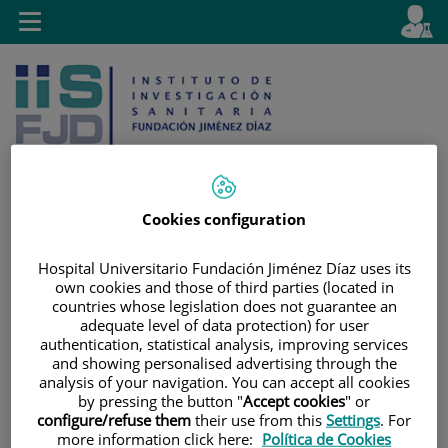
Saltar al contenido
E
Idiom
Toggle
es
navigation
activo
Cookies configuration
Saltar
Selector
Buscar
Hospital Universitario Fundación Jiménez Díaz uses its
al
de
own cookies and those of third parties (located in
contenido
idioma
countries whose legislation does not guarantee an
adequate level of data protection) for user
authentication, statistical analysis, improving services
and showing personalised advertising through the
analysis of your navigation. You can accept all cookies
by pressing the button "
Accept cookies
" or
configure/refuse them
their use from this
Settings
. For
more information click here:
Política de Cookies