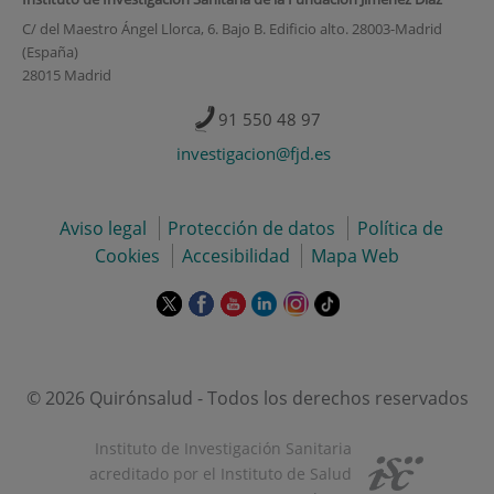
C/ del Maestro Ángel Llorca, 6. Bajo B. Edificio alto. 28003-Madrid
(España)
28015 Madrid
91 550 48 97
investigacion@fjd.es
Aviso legal
Protección de datos
Política de
Cookies
Accesibilidad
Mapa Web
Este
Este
Este
Este
Este
Enlace
enlace
enlace
enlace
enlace
enlace
a
se
se
se
se
se
una
abrirá
abrirá
abrirá
abrirá
abrirá
aplicación
en
en
en
en
en
externa.
© 2026 Quirónsalud - Todos los derechos reservados
una
una
una
una
una
ventana
ventana
ventana
ventana
ventana
Instituto de Investigación Sanitaria
nueva.
nueva.
nueva.
nueva.
nueva.
acreditado por el Instituto de Salud