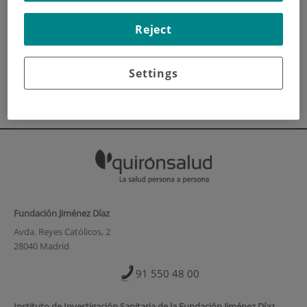
INICIO
|
FORMACIÓN Y EMPLEO
Reject
|
PLAN DE FORMACIÓN
|
ENERO 2021
Enero 2021
Settings
Fundación Jiménez Díaz
Avda. Reyes Católicos, 2
28040 Madrid
91 550 48 00
Instituto de Investigación Sanitaria de la Fundación Jiménez Díaz