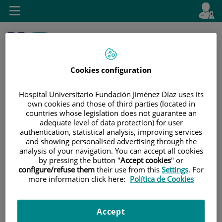
Saltar al contenido
E
Idiom
Toggle
es
navigation
activo
Cookies configuration
Hospital Universitario Fundación Jiménez Díaz uses its
own cookies and those of third parties (located in
countries whose legislation does not guarantee an
adequate level of data protection) for user
Saltar
Selector
Buscar
authentication, statistical analysis, improving services
al
de
and showing personalised advertising through the
contenido
idioma
analysis of your navigation. You can accept all cookies
by pressing the button "
Accept cookies
" or
configure/refuse them
their use from this
Settings
. For
more information click here:
Política de Cookies
Accept