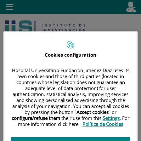
Saltar al contenido
E
Idiom
Toggle
es
navigation
activo
Cookies configuration
Hospital Universitario Fundación Jiménez Díaz uses its
own cookies and those of third parties (located in
Saltar
Selector
Buscar
countries whose legislation does not guarantee an
al
de
adequate level of data protection) for user
contenido
idioma
authentication, statistical analysis, improving services
and showing personalised advertising through the
analysis of your navigation. You can accept all cookies
by pressing the button "
Accept cookies
" or
configure/refuse them
their use from this
Settings
. For
more information click here:
Política de Cookies