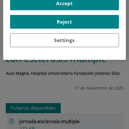
Accept
INICIO
|
FORMACIÓN Y EMPLEO
|
PLAN DE FORMACIÓN
Reject
|
I JORNADA PARA PACIENTES CON ESCLEROSIS
MÚLTIPLE
Settings
I Jornada para pacientes
con esclerosis múltiple
Aula Magna, Hospital Universitario Fundación Jiménez Díaz
17 de noviembre de 2025
Ficheros disponibles
jornada-esclerosis-multiple
272
KB