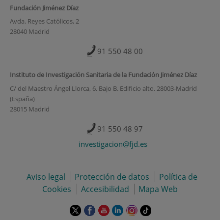
Fundación Jiménez Díaz
Avda. Reyes Católicos, 2
28040 Madrid
91 550 48 00
Instituto de Investigación Sanitaria de la Fundación Jiménez Díaz
C/ del Maestro Ángel Llorca, 6. Bajo B. Edificio alto. 28003-Madrid
(España)
28015 Madrid
91 550 48 97
investigacion@fjd.es
Aviso legal
Protección de datos
Política de
Cookies
Accesibilidad
Mapa Web
Este
Este
Este
Este
Este
Enlace
enlace
enlace
enlace
enlace
enlace
a