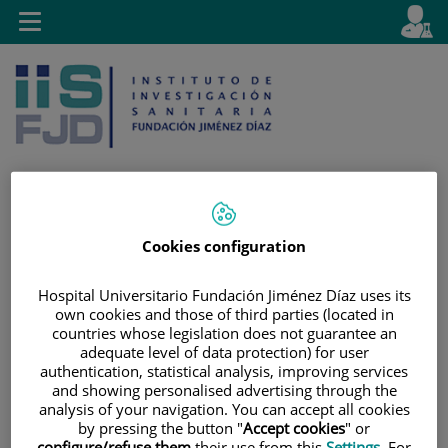
Saltar al contenido
E
Idiom
Toggle
es
navigation
activo
Cookies configuration
Saltar
Selector
Buscar
al
de
contenido
idioma
Hospital Universitario Fundación Jiménez Díaz uses its
own cookies and those of third parties (located in
countries whose legislation does not guarantee an
adequate level of data protection) for user
authentication, statistical analysis, improving services
and showing personalised advertising through the
analysis of your navigation. You can accept all cookies
by pressing the button "
Accept cookies
" or
configure/refuse them
their use from this
Settings
. For