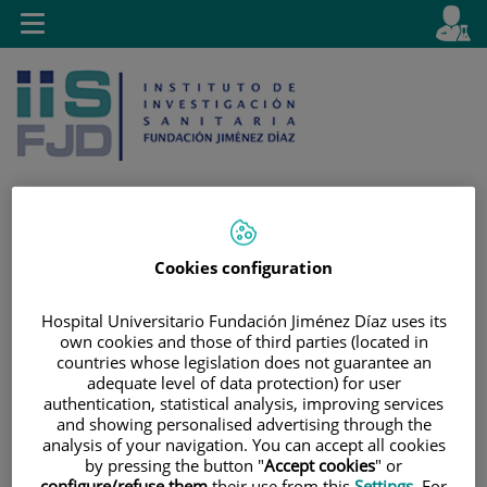
Saltar al contenido
E
Idiom
Toggle
es
navigation
activo
Cookies configuration
Saltar
Selector
Buscar
al
de
contenido
idioma
Hospital Universitario Fundación Jiménez Díaz uses its
own cookies and those of third parties (located in
countries whose legislation does not guarantee an
adequate level of data protection) for user
authentication, statistical analysis, improving services
and showing personalised advertising through the
analysis of your navigation. You can accept all cookies
by pressing the button "
Accept cookies
" or
configure/refuse them
their use from this
Settings
. For