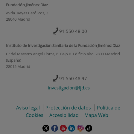
Fundación Jiménez Díaz
Avda. Reyes Católicos, 2
28040 Madrid
91 550 48 00
Instituto de Investigación Sanitaria de la Fundación Jiménez Díaz
C/ del Maestro Ángel Llorca, 6. Bajo B. Edificio alto. 28003-Madrid
(España)
28015 Madrid
91 550 48 97
investigacion@fjd.es
Aviso legal
Protección de datos
Política de
Cookies
Accesibilidad
Mapa Web
Este
Este
Este
Este
Este
Enlace
enlace
enlace
enlace
enlace
enlace
a