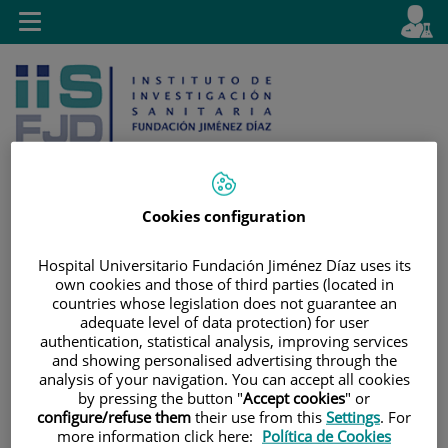
Saltar al contenido
E
Idiom
Toggle
es
navigation
activo
Cookies configuration
Saltar
Selector
Buscar
Hospital Universitario Fundación Jiménez Díaz uses its
al
de
own cookies and those of third parties (located in
contenido
idioma
countries whose legislation does not guarantee an
adequate level of data protection) for user
authentication, statistical analysis, improving services
and showing personalised advertising through the
analysis of your navigation. You can accept all cookies
by pressing the button "
Accept cookies
" or
configure/refuse them
their use from this
Settings
. For
more information click here:
Política de Cookies