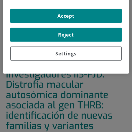
INICIO
|
FORMACIÓN Y EMPLEO
Accept
|
PLAN DE FORMACIÓN
|
II CICLO. CHARLAS DE JÓVENES INVESTIGADORES IIS-
FJD. DISTROFIA MACULAR AUTOSÓMICA DOMINANTE
Reject
ASOCIADA AL GEN THRB: IDENTIFICACIÓN DE NUEVAS
FAMILIAS Y VARIANTES
Settings
II Ciclo. Charlas de Jóvenes
Investigadores IIS-FJD.
Distrofia macular
autosómica dominante
asociada al gen THRB:
identificación de nuevas
familias y variantes