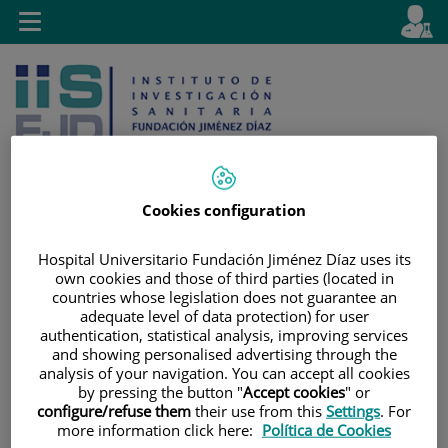
Saltar al contenido
E
Idiom
Toggle
es
navigation
activo
Cookies configuration
Saltar
Selector
Buscar
Hospital Universitario Fundación Jiménez Díaz uses its
al
de
own cookies and those of third parties (located in
contenido
idioma
countries whose legislation does not guarantee an
adequate level of data protection) for user
authentication, statistical analysis, improving services
and showing personalised advertising through the
analysis of your navigation. You can accept all cookies
by pressing the button "
Accept cookies
" or
configure/refuse them
their use from this
Settings
. For
more information click here:
Política de Cookies