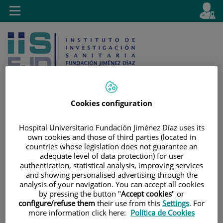
Saltar al contenido
E
Idiom
Toggle
es
navigation
activo
Cookies configuration
Saltar
Selector
Buscar
Hospital Universitario Fundación Jiménez Díaz uses its
al
de
own cookies and those of third parties (located in
contenido
idioma
countries whose legislation does not guarantee an
adequate level of data protection) for user
authentication, statistical analysis, improving services
and showing personalised advertising through the
analysis of your navigation. You can accept all cookies
by pressing the button "
Accept cookies
" or
configure/refuse them
their use from this
Settings
. For
more information click here:
Política de Cookies