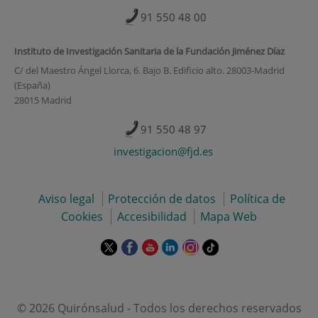
91 550 48 00
Instituto de Investigación Sanitaria de la Fundación Jiménez Díaz
C/ del Maestro Ángel Llorca, 6. Bajo B. Edificio alto. 28003-Madrid
(España)
28015 Madrid
91 550 48 97
investigacion@fjd.es
Aviso legal
Protección de datos
Política de
Cookies
Accesibilidad
Mapa Web
Este
Este
Este
Este
Este
Enlace
enlace
enlace
enlace
enlace
enlace
a
se
se
se
se
se
una
abrirá
abrirá
abrirá
abrirá
abrirá
aplicación
en
en
en
en
en
externa.
© 2026 Quirónsalud - Todos los derechos reservados