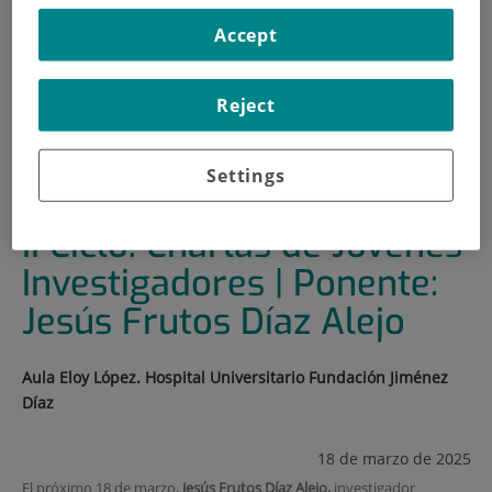
Accept
INICIO
|
FORMACIÓN Y EMPLEO
|
PLAN DE FORMACIÓN
|
II CICLO: CHARLAS DE JÓVENES INVESTIGADORES |
Reject
PONENTE: JAIRO LUMPUY CASTILLO
|
II CICLO: CHARLAS DE JÓVENES INVESTIGADORES |
Settings
PONENTE: JESÚS FRUTOS DÍAZ ALEJO
II Ciclo: Charlas de Jóvenes
Investigadores | Ponente:
Jesús Frutos Díaz Alejo
Aula Eloy López. Hospital Universitario Fundación Jiménez
Díaz
18 de marzo de 2025
El próximo 18 de marzo,
Jesús Frutos Díaz Alejo,
investigador