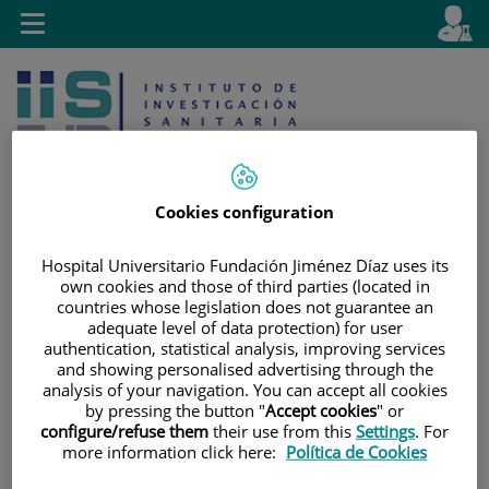
Saltar al contenido
E
Idiom
Toggle
es
navigation
activo
Cookies configuration
Hospital Universitario Fundación Jiménez Díaz uses its
Saltar
Selector
Buscar
own cookies and those of third parties (located in
al
de
countries whose legislation does not guarantee an
contenido
idioma
adequate level of data protection) for user
authentication, statistical analysis, improving services
and showing personalised advertising through the
analysis of your navigation. You can accept all cookies
by pressing the button "
Accept cookies
" or
configure/refuse them
their use from this
Settings
. For
more information click here:
Política de Cookies