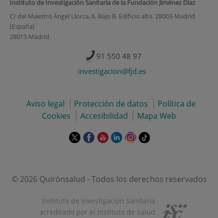
Instituto de Investigación Sanitaria de la Fundación Jiménez Díaz
C/ del Maestro Ángel Llorca, 6. Bajo B. Edificio alto. 28003-Madrid
(España)
28015 Madrid
91 550 48 97
investigacion@fjd.es
Aviso legal
Protección de datos
Política de
Cookies
Accesibilidad
Mapa Web
Este
Este
Este
Este
Este
Enlace
enlace
enlace
enlace
enlace
enlace
a
se
se
se
se
se
una
abrirá
abrirá
abrirá
abrirá
abrirá
aplicación
en
en
en
en
en
externa.
© 2026 Quirónsalud - Todos los derechos reservados
una
una
una
una
una
ventana
ventana
ventana
ventana
ventana
Instituto de Investigación Sanitaria
nueva.
nueva.
nueva.
nueva.
nueva.
acreditado por el Instituto de Salud