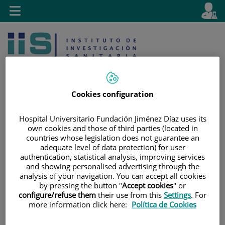
Saltar al contenido
E
Idiom
Toggle
es
navigation
activo
Cookies configuration
Hospital Universitario Fundación Jiménez Díaz uses its
Saltar
Selector
Buscar
own cookies and those of third parties (located in
al
de
countries whose legislation does not guarantee an
contenido
idioma
adequate level of data protection) for user
authentication, statistical analysis, improving services
and showing personalised advertising through the
analysis of your navigation. You can accept all cookies
by pressing the button "
Accept cookies
" or
configure/refuse them
their use from this
Settings
. For
more information click here:
Política de Cookies