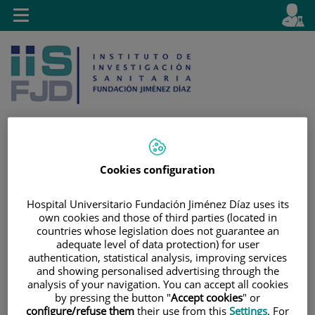
Saltar al contenido
E
Idiom
Toggle
es
navigation
activo
Cookies configuration
Saltar
Selector
Buscar
al
de
Hospital Universitario Fundación Jiménez Díaz uses its
contenido
idioma
own cookies and those of third parties (located in
countries whose legislation does not guarantee an
adequate level of data protection) for user
authentication, statistical analysis, improving services
and showing personalised advertising through the
analysis of your navigation. You can accept all cookies
by pressing the button "
Accept cookies
" or
configure/refuse them
their use from this
Settings
. For