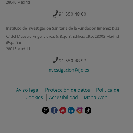
28040 Madrid
91 550 48 00
Instituto de Investigación Sanitaria de la Fundación Jiménez Díaz
C/ del Maestro Ángel Llorca, 6. Bajo B. Edificio alto. 28003-Madrid
(España)
28015 Madrid
91 550 48 97
investigacion@fjd.es
Aviso legal
Protección de datos
Política de
Cookies
Accesibilidad
Mapa Web
Este
Este
Este
Este
Este
Enlace
enlace
enlace
enlace
enlace
enlace
a
se
se
se
se
se
una
abrirá
abrirá
abrirá
abrirá
abrirá
aplicación