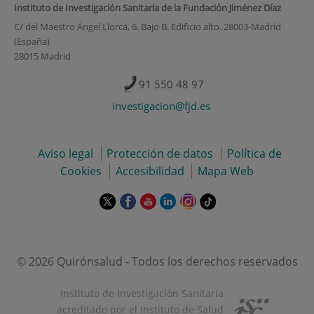
Instituto de Investigación Sanitaria de la Fundación Jiménez Díaz
C/ del Maestro Ángel Llorca, 6. Bajo B. Edificio alto. 28003-Madrid
(España)
28015 Madrid
91 550 48 97
investigacion@fjd.es
Aviso legal
Protección de datos
Política de
Cookies
Accesibilidad
Mapa Web
Este
Este
Este
Este
Este
Enlace
enlace
enlace
enlace
enlace
enlace
a
se
se
se
se
se
una
abrirá
abrirá
abrirá
abrirá
abrirá
aplicación
en
en
en
en
en
externa.
© 2026 Quirónsalud - Todos los derechos reservados
una
una
una
una
una
ventana
ventana
ventana
ventana
ventana
Instituto de Investigación Sanitaria
nueva.
nueva.
nueva.
nueva.
nueva.
acreditado por el Instituto de Salud