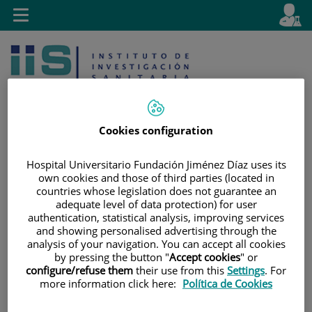
Saltar al contenido
E
Idiom
Toggle
es
navigation
activo
Cookies configuration
Hospital Universitario Fundación Jiménez Díaz uses its
Saltar
Selector
Buscar
own cookies and those of third parties (located in
al
de
countries whose legislation does not guarantee an
contenido
idioma
adequate level of data protection) for user
authentication, statistical analysis, improving services
and showing personalised advertising through the
analysis of your navigation. You can accept all cookies
by pressing the button "
Accept cookies
" or
configure/refuse them
their use from this
Settings
. For
more information click here:
Política de Cookies