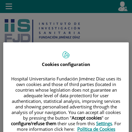
Saltar al contenido
E
Idiom
Toggle
es
navigation
activo
Cookies configuration
Saltar
Selector
Buscar
Hospital Universitario Fundación Jiménez Díaz uses its
al
de
own cookies and those of third parties (located in
contenido
idioma
countries whose legislation does not guarantee an
adequate level of data protection) for user
authentication, statistical analysis, improving services
and showing personalised advertising through the
analysis of your navigation. You can accept all cookies
by pressing the button "
Accept cookies
" or
configure/refuse them
their use from this
Settings
. For
more information click here:
Política de Cookies