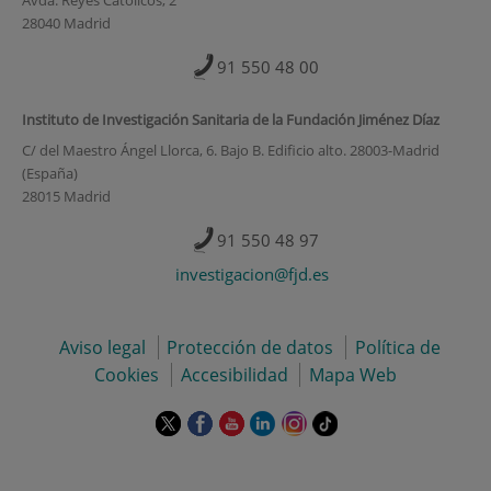
Avda. Reyes Católicos, 2
28040 Madrid
91 550 48 00
Instituto de Investigación Sanitaria de la Fundación Jiménez Díaz
C/ del Maestro Ángel Llorca, 6. Bajo B. Edificio alto. 28003-Madrid
(España)
28015 Madrid
91 550 48 97
investigacion@fjd.es
Aviso legal
Protección de datos
Política de
Cookies
Accesibilidad
Mapa Web
Este
Este
Este
Este
Este
Enlace
enlace
enlace
enlace
enlace
enlace
a
se
se
se
se
se
una
abrirá
abrirá
abrirá
abrirá
abrirá
aplicación