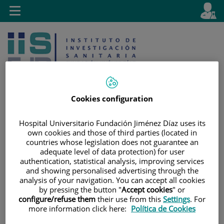
Saltar al contenido
E
Idiom
Toggle
es
navigation
activo
Cookies configuration
Hospital Universitario Fundación Jiménez Díaz uses its
Saltar
Selector
Buscar
own cookies and those of third parties (located in
al
de
countries whose legislation does not guarantee an
contenido
idioma
adequate level of data protection) for user
authentication, statistical analysis, improving services
and showing personalised advertising through the
analysis of your navigation. You can accept all cookies
by pressing the button "
Accept cookies
" or
configure/refuse them
their use from this
Settings
. For
more information click here:
Política de Cookies