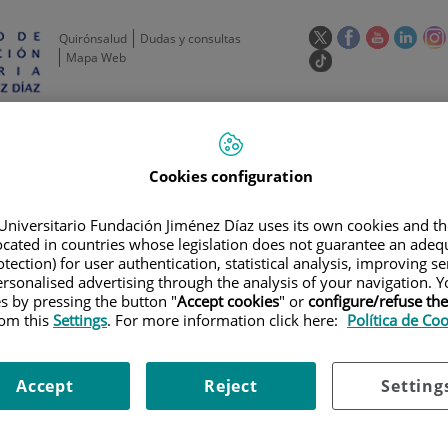
Este
Este
Este
Este
Quirónsalud
Dudas y consultas
enlace
enlace
enlace
enla
Mapa Web
Enlace
se
se
se
se
a
abrirá
abrirá
abrirá
abrir
una
Selecto
Idi
esp
en
en
en
en
aplicación
de
act
una
una
una
una
externa.
idioma
ventana
ventana
ventana
vent
de
Actividad
Unidades
Formación y
Actual
Cookies configuration
científica
de apoyo
Empleo
nueva.
nueva.
nueva.
nuev
Universitario Fundación Jiménez Díaz uses its own cookies and th
located in countries whose legislation does not guarantee an adequ
tection) for user authentication, statistical analysis, improving s
rsonalised advertising through the analysis of your navigation. Y
es by pressing the button "
Accept cookies
" or
configure/refuse th
rom this
Settings
. For more information click here:
Política de Co
LAN DE FORMACIÓN
|
JORNADA DE BIENVENIDA A NUEVOS INVESTIGADORE
Accept
Reject
Setting
enida a nuevos investigadores