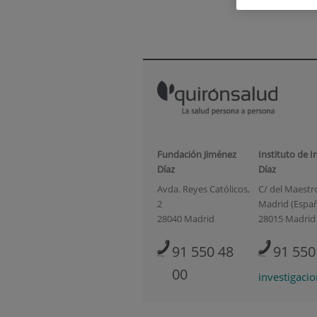
Fundación Jiménez
Instituto de I
Díaz
Díaz
Avda. Reyes Católicos,
C/ del Maestro 
2
Madrid (Espa
28040 Madrid
28015 Madrid
91 550 48
91 550
00
investigaci