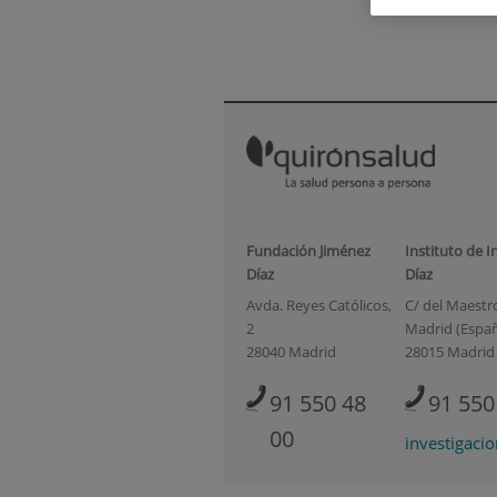
Fundación Jiménez
Instituto de I
Díaz
Díaz
Avda. Reyes Católicos,
C/ del Maestro 
2
Madrid (Espa
28040 Madrid
28015 Madrid
91 550 48
91 550
00
investigaci