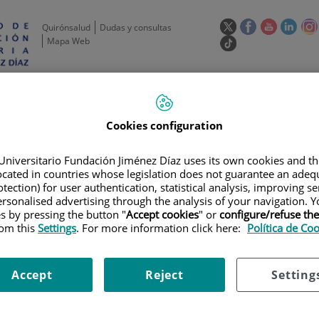
Este
Este
Este
Este
Quirónsalud
Dudas y consultas
enlace
enlace
enlace
enla
Mapa Web
Enlace
se
se
se
se
a
abrirá
abrirá
abrirá
abrir
una
Selecto
Idi
esp
en
en
en
en
aplicación
de
Actividad
Unidades
Formación y
de
act
una
una
una
una
Actual
externa.
científica
de apoyo
Empleo
idioma
ventana
ventana
ventana
vent
Cookies configuration
nueva.
nueva.
nueva.
nuev
Universitario Fundación Jiménez Díaz uses its own cookies and th
located in countries whose legislation does not guarantee an adequ
tection) for user authentication, statistical analysis, improving s
rsonalised advertising through the analysis of your navigation. Y
es by pressing the button "
Accept cookies
" or
configure/refuse th
rom this
Settings
. For more information click here:
Política de Co
LAN DE FORMACIÓN
|
JORNADA DE BIENVENIDA AL PERSONAL INVESTIGA
STIGADORES DEL IIS-FJD
Accept
Reject
Setting
enida a nuevos investigadores