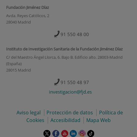
Fundación Jiménez Díaz
Avda. Reyes Católicos, 2
28040 Madrid
91 550 48 00
Instituto de Investigación Sanitaria de la Fundación Jiménez Díaz
C/ del Maestro Ángel Llorca, 6. Bajo B. Edificio alto. 28003-Madrid
(España)
28015 Madrid
91 550 48 97
investigacion@fjd.es
Aviso legal
Protección de datos
Política de
Cookies
Accesibilidad
Mapa Web
Este
Este
Este
Este
Este
Enlace