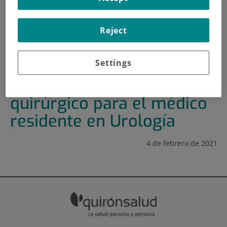
INICIO
|
FORMACIÓN Y EMPLEO
Reject
|
PLAN DE FORMACIÓN
|
JORNADA DE ENTRENAMIENTO QUIRÚRGICO PARA EL
MÉDICO RESIDENTE EN UROLOGÍA
Settings
Jornada de entrenamiento
quirúrgico para el médico
residente en Urología
4 de febrero de 2021