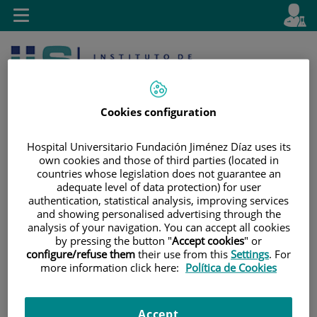
Saltar al contenido
E
Idiom
Toggle
es
navigation
activo
Cookies configuration
Hospital Universitario Fundación Jiménez Díaz uses its
own cookies and those of third parties (located in
countries whose legislation does not guarantee an
Saltar
Selector
Buscar
adequate level of data protection) for user
al
de
authentication, statistical analysis, improving services
contenido
idioma
and showing personalised advertising through the
analysis of your navigation. You can accept all cookies
by pressing the button "
Accept cookies
" or
configure/refuse them
their use from this
Settings
. For
more information click here:
Política de Cookies
Accept