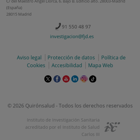
C/ del Maestro Ángel Llorca, 6. Bajo B. Edificio alto. 28003-Madrid
(España)
28015 Madrid
91 550 48 97
investigacion@fjd.es
Aviso legal
Protección de datos
Política de
Cookies
Accesibilidad
Mapa Web
Este
Este
Este
Este
Este
Enlace
enlace
enlace
enlace
enlace
enlace
a
se
se
se
se
se
una
abrirá
abrirá
abrirá
abrirá
abrirá
aplicación
en
en
en
en
en
externa.
© 2026 Quirónsalud - Todos los derechos reservados
una
una
una
una
una
ventana
ventana
ventana
ventana
ventana
Instituto de Investigación Sanitaria
nueva.
nueva.
nueva.
nueva.
nueva.
acreditado por el Instituto de Salud
Carlos III