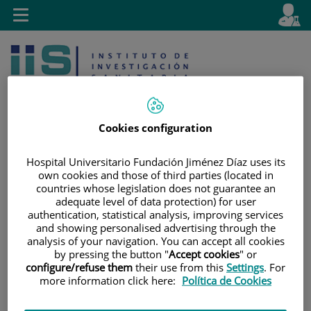
Saltar al contenido
E
Idiom
Toggle
es
navigation
activo
Cookies configuration
Hospital Universitario Fundación Jiménez Díaz uses its
Saltar
Selector
Buscar
own cookies and those of third parties (located in
al
de
countries whose legislation does not guarantee an
adequate level of data protection) for user
contenido
idioma
authentication, statistical analysis, improving services
and showing personalised advertising through the
analysis of your navigation. You can accept all cookies
by pressing the button "
Accept cookies
" or
configure/refuse them
their use from this
Settings
. For
more information click here:
Política de Cookies