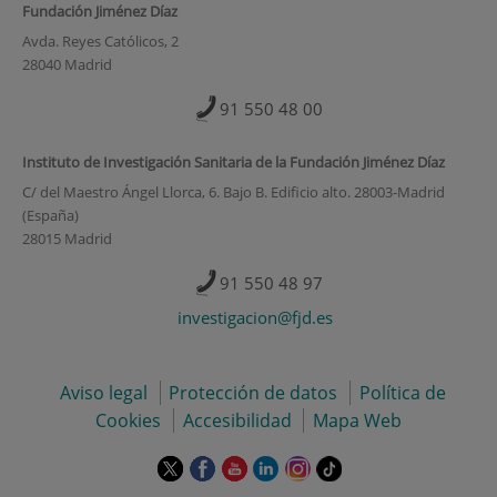
Fundación Jiménez Díaz
Avda. Reyes Católicos, 2
28040 Madrid
91 550 48 00
Instituto de Investigación Sanitaria de la Fundación Jiménez Díaz
C/ del Maestro Ángel Llorca, 6. Bajo B. Edificio alto. 28003-Madrid
(España)
28015 Madrid
91 550 48 97
investigacion@fjd.es
Aviso legal
Protección de datos
Política de
Cookies
Accesibilidad
Mapa Web
Este
Este
Este
Este
Este
Enlace
enlace
enlace
enlace
enlace
enlace
a