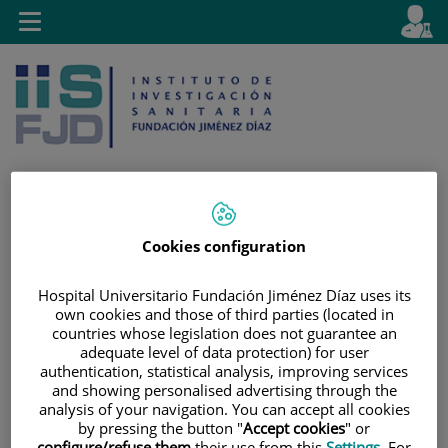
Saltar al contenido
E
Idiom
Toggle
es
navigation
activo
Cookies configuration
Saltar
Selector
Buscar
al
de
contenido
idioma
Hospital Universitario Fundación Jiménez Díaz uses its
own cookies and those of third parties (located in
countries whose legislation does not guarantee an
adequate level of data protection) for user
authentication, statistical analysis, improving services
and showing personalised advertising through the
analysis of your navigation. You can accept all cookies
by pressing the button "
Accept cookies
" or
configure/refuse them
their use from this
Settings
. For