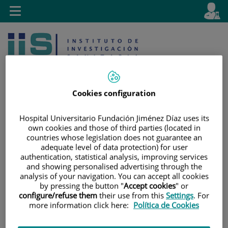
Saltar al contenido
E
Idiom
Toggle
es
navigation
activo
Cookies configuration
Hospital Universitario Fundación Jiménez Díaz uses its
Saltar
Selector
Buscar
own cookies and those of third parties (located in
al
de
countries whose legislation does not guarantee an
adequate level of data protection) for user
contenido
idioma
authentication, statistical analysis, improving services
and showing personalised advertising through the
analysis of your navigation. You can accept all cookies
by pressing the button "
Accept cookies
" or
configure/refuse them
their use from this
Settings
. For
more information click here:
Política de Cookies