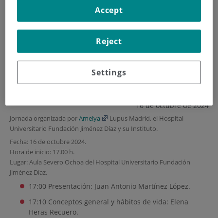
Accept
INICIO
|
FORMACIÓN Y EMPLEO
|
PLAN DE FORMACIÓN
|
JORNADA HABLEMOSLES
Reject
Jornada HablemosLES
Settings
Aula Severo Ochoa
16 de octubre de 2024
Jornada organizada por
Amelya
Lupus Madrid, el Hospital
Universitario Fundación Jiménez Díaz y su Instituto.
Fecha: 16 de octubre 2024.
Hora de inicio: 17.00 h.
Lugar: Aula Severo Ochoa del Hospital Universitario Fundación
Jiménez Díaz.
17:00 Presentación: Juan Antonio Martínez López.
17:10 Conceptos general y hábitos de vida: Elena
Heras Recuero.