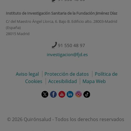
Instituto de Investigación Sanitaria de la Fundación Jiménez Díaz
C/ del Maestro Ángel Llorca, 6. Bajo B. Edificio alto. 28003-Madrid
(España)
28015 Madrid
91 550 48 97
investigacion@fjd.es
Aviso legal
Protección de datos
Política de
Cookies
Accesibilidad
Mapa Web
Este
Este
Este
Este
Este
Enlace
enlace
enlace
enlace
enlace
enlace
a
se
se
se
se
se
una
abrirá
abrirá
abrirá
abrirá
abrirá
aplicación
en
en
en
en
en
externa.
© 2026 Quirónsalud - Todos los derechos reservados
una
una
una
una
una
ventana
ventana
ventana
ventana
ventana