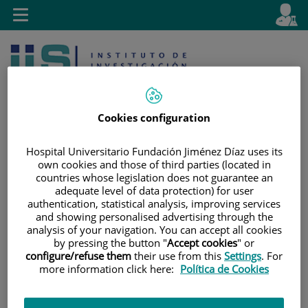
Saltar al contenido
E
Idiom
Toggle
es
navigation
activo
Cookies configuration
Hospital Universitario Fundación Jiménez Díaz uses its
own cookies and those of third parties (located in
Saltar
Selector
Buscar
countries whose legislation does not guarantee an
al
de
adequate level of data protection) for user
contenido
idioma
authentication, statistical analysis, improving services
and showing personalised advertising through the
analysis of your navigation. You can accept all cookies
by pressing the button "
Accept cookies
" or
configure/refuse them
their use from this
Settings
. For
more information click here:
Política de Cookies