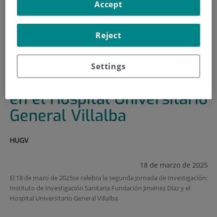
Accept
INICIO
|
FORMACIÓN Y EMPLEO
|
PLAN DE FORMACIÓN
Reject
|
JORNADA DE INVESTIGACIÓN EN EL HOSPITAL
UNIVERSITARIO GENERAL VILLALBA
Settings
Jornada de investigación
en el Hospital Universitario
General Villalba
HUGV
18 de marzo de 2025
El 18 de mazo de 2025se celebra la segunda Jornada de Investigación:
Instituto de Investigación Sanitaria Fundación Jiménez Díaz y el
Hospital Universitario General Villalba.