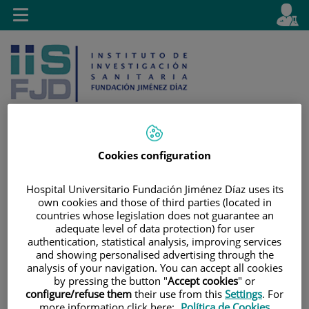
Saltar al contenido
E
Idiom
Toggle
es
navigation
activo
Cookies configuration
Saltar
Selector
Buscar
al
de
Hospital Universitario Fundación Jiménez Díaz uses its
contenido
idioma
own cookies and those of third parties (located in
countries whose legislation does not guarantee an
adequate level of data protection) for user
authentication, statistical analysis, improving services
and showing personalised advertising through the
analysis of your navigation. You can accept all cookies
by pressing the button "
Accept cookies
" or
configure/refuse them
their use from this
Settings
. For
more information click here:
Política de Cookies