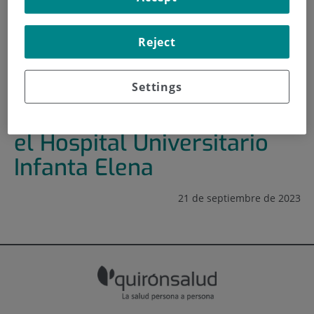
INICIO
|
FORMACIÓN Y EMPLEO
Reject
|
PLAN DE FORMACIÓN
|
PRESENTACIÓN DEL IIS-FJD EN EL HOSPITAL
UNIVERSITARIO INFANTA ELENA
Settings
Presentación del IIS-FJD en
el Hospital Universitario
Infanta Elena
21 de septiembre de 2023