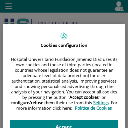
Saltar al contenido
E
Idiom
Toggle
es
navigation
activo
Cookies configuration
Hospital Universitario Fundación Jiménez Díaz uses its
own cookies and those of third parties (located in
countries whose legislation does not guarantee an
Saltar
Selector
Buscar
adequate level of data protection) for user
al
de
authentication, statistical analysis, improving services
contenido
idioma
and showing personalised advertising through the
analysis of your navigation. You can accept all cookies
by pressing the button "
Accept cookies
" or
configure/refuse them
their use from this
Settings
. For
more information click here:
Política de Cookies
Accept