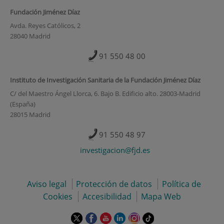
Fundación Jiménez Díaz
Avda. Reyes Católicos, 2
28040 Madrid
91 550 48 00
Instituto de Investigación Sanitaria de la Fundación Jiménez Díaz
C/ del Maestro Ángel Llorca, 6. Bajo B. Edificio alto. 28003-Madrid
(España)
28015 Madrid
91 550 48 97
investigacion@fjd.es
Aviso legal
Protección de datos
Política de
Cookies
Accesibilidad
Mapa Web
Este
Este
Este
Este
Este
Enlace