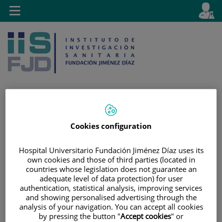
Saltar al contenido
E
Idiom
Toggle
es
navigation
activo
Saltar
Selector
Buscar
Cookies configuration
al
de
contenido
idioma
Hospital Universitario Fundación Jiménez Díaz uses its
own cookies and those of third parties (located in
countries whose legislation does not guarantee an
adequate level of data protection) for user
authentication, statistical analysis, improving services
and showing personalised advertising through the
analysis of your navigation. You can accept all cookies
by pressing the button "
Accept cookies
" or