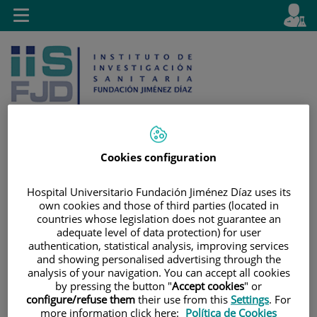
Saltar al contenido
E
Idiom
Toggle
es
navigation
activo
Cookies configuration
Saltar
Selector
Buscar
al
de
Hospital Universitario Fundación Jiménez Díaz uses its
own cookies and those of third parties (located in
contenido
idioma
countries whose legislation does not guarantee an
adequate level of data protection) for user
authentication, statistical analysis, improving services
and showing personalised advertising through the
analysis of your navigation. You can accept all cookies
by pressing the button "
Accept cookies
" or
configure/refuse them
their use from this
Settings
. For
more information click here:
Política de Cookies