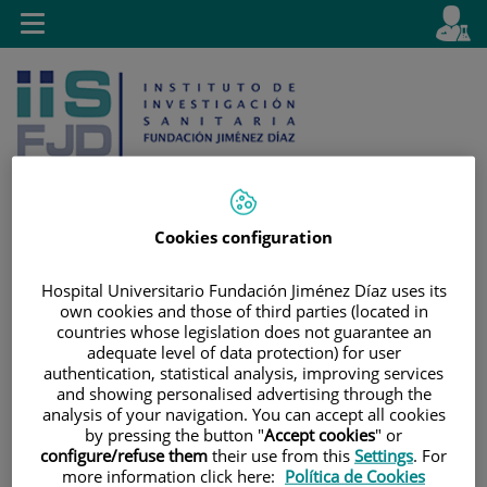
Saltar al contenido
E
Idiom
Toggle
es
navigation
activo
Cookies configuration
Saltar
Selector
Buscar
Hospital Universitario Fundación Jiménez Díaz uses its
al
de
own cookies and those of third parties (located in
contenido
idioma
countries whose legislation does not guarantee an
adequate level of data protection) for user
authentication, statistical analysis, improving services
and showing personalised advertising through the
analysis of your navigation. You can accept all cookies
by pressing the button "
Accept cookies
" or
configure/refuse them
their use from this
Settings
. For
more information click here:
Política de Cookies