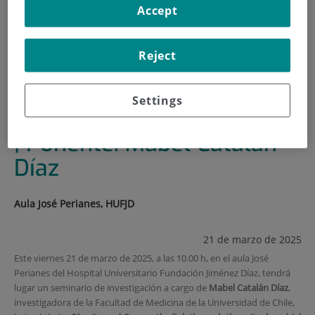
Accept
INICIO
|
FORMACIÓN Y EMPLEO
|
PLAN DE FORMACIÓN
Reject
|
SEMINARIO DE INVESTIGACIÓN | PONENTE: MABEL
CATALÁN DÍAZ
Settings
Seminario de investigación
| Ponente: Mabel Catalán
Díaz
Aula José Perianes, HUFJD
21 de marzo de 2025
Este viernes 21 de marzo de 2025, a las 10.00 h, en el aula José
Perianes del Hospital Universitario Fundación Jiménez Díaz, tendrá
lugar un seminario de
investigación
a cargo de
Mabel Catalán Díaz
,
investigadora de la Facultad de Medicina de la Universidad de Chile,