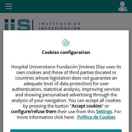
Saltar al contenido
E
Idiom
Toggle
es
navigation
activo
Cookies configuration
Hospital Universitario Fundación Jiménez Díaz uses its
own cookies and those of third parties (located in
Saltar
Selector
Buscar
countries whose legislation does not guarantee an
al
de
adequate level of data protection) for user
contenido
idioma
authentication, statistical analysis, improving services
and showing personalised advertising through the
analysis of your navigation. You can accept all cookies
by pressing the button "
Accept cookies
" or
configure/refuse them
their use from this
Settings
. For
more information click here:
Política de Cookies