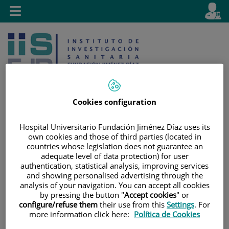
Saltar al contenido
E
Idiom
Toggle
es
navigation
activo
Cookies configuration
Hospital Universitario Fundación Jiménez Díaz uses its
Saltar
Selector
Buscar
own cookies and those of third parties (located in
al
de
countries whose legislation does not guarantee an
contenido
idioma
adequate level of data protection) for user
authentication, statistical analysis, improving services
and showing personalised advertising through the
analysis of your navigation. You can accept all cookies
by pressing the button "
Accept cookies
" or
configure/refuse them
their use from this
Settings
. For
more information click here:
Política de Cookies