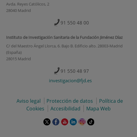
Avda. Reyes Católicos, 2
28040 Madrid
91 550 48 00
Instituto de Investigación Sanitaria de la Fundación Jiménez Díaz
C/ del Maestro Ángel Llorca, 6. Bajo B. Edificio alto. 28003-Madrid
(España)
28015 Madrid
91 550 48 97
investigacion@fjd.es
Aviso legal
Protección de datos
Política de
Cookies
Accesibilidad
Mapa Web
Este
Este
Este
Este
Este
Enlace
enlace
enlace
enlace
enlace
enlace
a
se
se
se
se
se
una