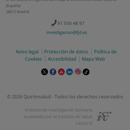
(España)
28015 Madrid
91 550 48 97
investigacion@fjd.es
Aviso legal
Protección de datos
Política de
Cookies
Accesibilidad
Mapa Web
Este
Este
Este
Este
Este
Enlace
enlace
enlace
enlace
enlace
enlace
a
se
se
se
se
se
una
abrirá
abrirá
abrirá
abrirá
abrirá
aplicación
en
en
en
en
en
externa.
© 2026 Quirónsalud - Todos los derechos reservados
una
una
una
una
una
ventana
ventana
ventana
ventana
ventana
Instituto de Investigación Sanitaria
nueva.
nueva.
nueva.
nueva.
nueva.
acreditado por el Instituto de Salud
Carlos III