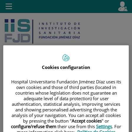
Saltar al contenido
E
Idiom
Toggle
es
navigation
activo
Cookies configuration
Saltar
Selector
Buscar
al
de
Hospital Universitario Fundación Jiménez Díaz uses its
contenido
idioma
own cookies and those of third parties (located in
countries whose legislation does not guarantee an
adequate level of data protection) for user
authentication, statistical analysis, improving services
and showing personalised advertising through the
analysis of your navigation. You can accept all cookies
by pressing the button "
Accept cookies
" or
configure/refuse them
their use from this
Settings
. For
more information click here:
Política de Cookies