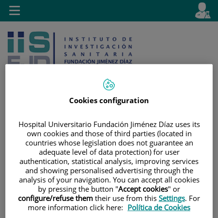
Saltar al contenido
E
Idiom
Toggle
es
navigation
activo
Cookies configuration
Saltar
Selector
Buscar
Hospital Universitario Fundación Jiménez Díaz uses its
al
de
own cookies and those of third parties (located in
contenido
idioma
countries whose legislation does not guarantee an
adequate level of data protection) for user
authentication, statistical analysis, improving services
and showing personalised advertising through the
analysis of your navigation. You can accept all cookies
by pressing the button "
Accept cookies
" or
configure/refuse them
their use from this
Settings
. For
more information click here:
Política de Cookies