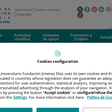
Este
Este
Este
Este
Quirónsalud
Dudas y consultas
enlace
enlace
enlace
enla
Mapa Web
Enlace
se
se
se
se
a
abrirá
abrirá
abrirá
abrir
una
Selecto
Idi
esp
en
en
en
en
aplicación
de
act
una
una
una
una
de
Actividad
Unidades
Formación y
externa.
Actual
idioma
científica
de apoyo
Empleo
ventana
ventana
ventana
vent
nueva.
nueva.
nueva.
nuev
Cookies configuration
Universitario Fundación Jiménez Díaz uses its own cookies and th
located in countries whose legislation does not guarantee an adequ
tection) for user authentication, statistical analysis, improving s
LAN DE FORMACIÓN
|
TALLER SOBRE NORMAS DE BUENA PRÁCTICA CLÍN
rsonalised advertising through the analysis of your navigation. Y
es by pressing the button "
Accept cookies
" or
configure/refuse th
rom this
Settings
. For more information click here:
Política de Co
mas de buena práctica clínica