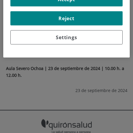
INICIO
|
FORMACIÓN Y EMPLEO
Reject
|
PLAN DE FORMACIÓN
|
VI REUNIÓN ANUAL DE PLATAFORMAS
Settings
VI Reunión Anual de
Plataformas
Aula Severo Ochoa | 23 de septiembre de 2024 | 10.00 h. a
12.00 h.
23 de septiembre de 2024