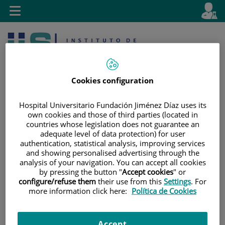
Saltar al contenido
E
Idiom
Toggle
es
navigation
activo
Cookies configuration
Hospital Universitario Fundación Jiménez Díaz uses its
own cookies and those of third parties (located in
countries whose legislation does not guarantee an
Saltar
Selector
Buscar
adequate level of data protection) for user
al
de
authentication, statistical analysis, improving services
contenido
idioma
and showing personalised advertising through the
analysis of your navigation. You can accept all cookies
by pressing the button "
Accept cookies
" or
configure/refuse them
their use from this
Settings
. For
more information click here:
Política de Cookies
Accept