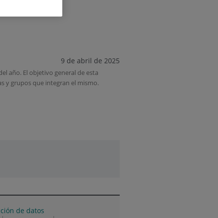
9 de abril de 2025
del año. El objetivo general de esta
reas y grupos que integran el mismo.
cción de datos