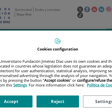
Este
Este
Este
Este
Quirónsalud
Dudas y consultas
enlace
enlace
enlace
enla
Mapa Web
Enlace
se
se
se
se
a
abrirá
abrirá
abrirá
abrir
una
Selecto
Idi
esp
en
en
en
en
aplicación
de
act
una
una
una
una
de
Actividad
Unidades
Formación y
externa.
Actual
idioma
científica
de apoyo
Empleo
ventana
ventana
ventana
vent
nueva.
nueva.
nueva.
nuev
Cookies configuration
Universitario Fundación Jiménez Díaz uses its own cookies and th
located in countries whose legislation does not guarantee an adequ
tection) for user authentication, statistical analysis, improving s
rsonalised advertising through the analysis of your navigation. Y
es by pressing the button "
Accept cookies
" or
configure/refuse th
rom this
Settings
. For more information click here:
Política de Co
LAN DE FORMACIÓN
|
VII REUNIÓN ANUAL DE ÁREAS Y GRUPOS DE ENFE
Accept
Reject
Setting
NUAL DE ÁREAS Y GRUPOS DE