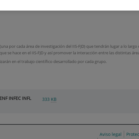
NFLAMATORIAS Y CRÓNICAS
(una por cada área de investigación del IIS-FJD) que tendrán lugar a lo largo 
que se hace en el IIS-FJD y así promover la interacción entre las distintas á
zarán en el trabajo científico desarrollado por cada grupo.
ENF INFEC INFL
333
KB
Aviso legal
Prote