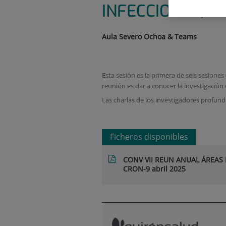
INFECCIOSAS, I
Aula Severo Ochoa & Teams
Esta sesión es la primera de seis sesiones 
reunión es dar a conocer la investigación 
Las charlas de los investigadores profundi
Ficheros disponibles
CONV VII REUN ANUAL ÁREAS 
CRON-9 abril 2025