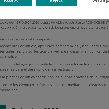
Accept
Reject
Setting
del IIS-FJD es la mejora y profundización del conocimiento científico general 
nicos y está destinado a la totalidad de los integrantes del Instituto de Inv
atégico del IIS-FJD 2024-2028, dentro del objetivo estratégico "CONOCIMIENTO
la capacitación y la COMUNICACIÓN de los profesionales, favorecer la difusi
te los siguientes objetivos específicos:
ocimientos científicos, aptitudes, competencias y habilidades por
istenciales, según su función y nivel, para desarrollar con calida
 científico.
y en metodología que permita la utilización adecuada de los recur
ecesarias para el desarrollo de la investigación.
 la práctica científica acorde con las buenas prácticas en investiga
 entre los científicos clínicos y básicos, mediante la creación d
traslacional.