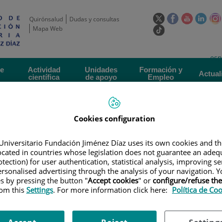
Este
Este
Este
Este
Quirónsalud
Dudas y consultas
enlace
enlace
enlace
enla
Mapa Web
Enlace
se
se
se
se
a
abrirá
abrirá
abrirá
abrir
una
Selecto
Idi
esp
en
en
en
en
aplicación
de
act
una
una
una
una
de
Actividad
Unidades
Formación y
externa.
Actual
idioma
científica
de apoyo
Empleo
ventana
ventana
ventana
vent
nueva.
nueva.
nueva.
nuev
Cookies configuration
Universitario Fundación Jiménez Díaz uses its own cookies and th
located in countries whose legislation does not guarantee an adequ
tection) for user authentication, statistical analysis, improving s
rsonalised advertising through the analysis of your navigation. Y
LAN DE FORMACIÓN
es by pressing the button "
Accept cookies
" or
configure/refuse th
rom this
Settings
. For more information click here:
Política de Co
ión