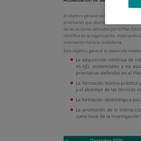
El objetivo general del plan de formación 
prioritarias que abordan los problemas clí
de las acciones definidas por el Plan Estr
científica en la organización, mejorando 
orientación hacia la ciudadanía.
Este objetivo general se desarrolla median
La adquisición continua de con
IIS-FJD, asistenciales y no as
prioritarias definidas en el Plan
La formación teórico-práctica 
y el abordaje de las técnicas n
La formación deontológica para
La promoción de la interacción
como base de la investigación 
Diciembre 2026