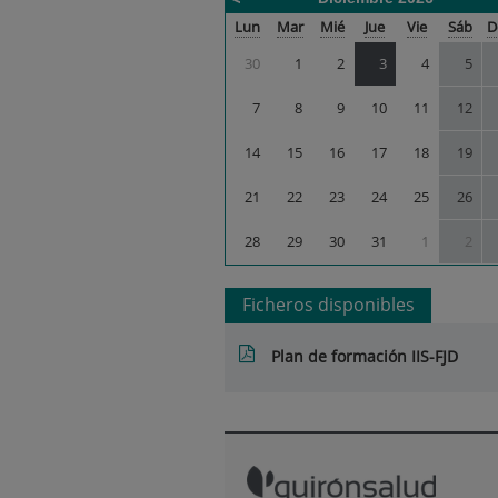
Calendario
Lun
Mar
Mié
Jue
Vie
Sáb
D
de
30
1
2
3
4
5
Plan
de
7
8
9
10
11
12
Formación
correspondiente
14
15
16
17
18
19
a
diciembre
21
22
23
24
25
26
2026
28
29
30
31
1
2
Ficheros disponibles
Plan de formación IIS-FJD