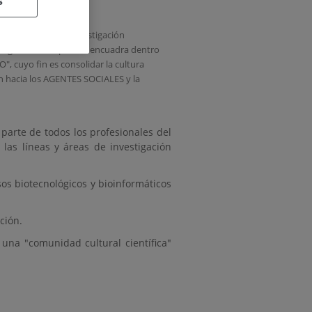
s
y de las líneas de investigación
estigación. Este plan se encuadra dentro
", cuyo fin es consolidar la cultura
ón hacia los AGENTES SOCIALES y la
 parte de todos los profesionales del
d las líneas y áreas de investigación
sos biotecnológicos y bioinformáticos
ción.
e una "comunidad cultural científica"