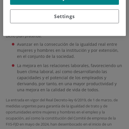
19 de marzo del 2020
el primer
Plan de Igualdad
entre mujeres y
hombres en el IIS-FJD, como resultado de un proceso de reflexión
acerca de las necesidades existentes para garantizar la igualdad
Settings
efectiva.
Dicho plan pretende:
Avanzar en la consecución de la igualdad real entre
mujeres y hombres en la institución y por extensión,
en el conjunto de la sociedad.
La mejora en las relaciones laborales, favoreciendo un
buen clima laboral, así como desarrollando las
capacidades y el potencial de los empleados y
derivando, por tanto, en una mayor productividad y
una mejora en la calidad de vida de todos.
La entrada en vigor del Real Decreto-ley 6/2019, de 1 de marzo, de
medidas urgentes para garantía de la igualdad de trato y de
oportunidades entre mujeres y hombres en el empleo y la
ocupación, así como la constitución del Comité de empresa de la
FIIS-FJD en mayo de 2024, han desembocado en el inicio de un