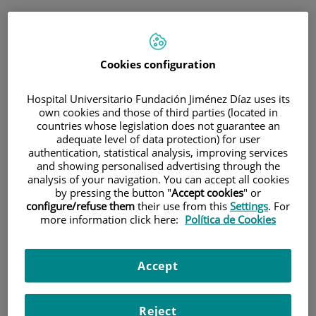
INICIO
|
INSTITUTO
|
INFORMACIÓN CORPORATIVA
|
PLAN DE IGUALDAD
Cookies configuration
Plan de Igualdad
Hospital Universitario Fundación Jiménez Díaz uses its
Actualización de datos a 04/05/2026
own cookies and those of third parties (located in
countries whose legislation does not guarantee an
adequate level of data protection) for user
Un plan de igualdad es un conjunto ordenado de medidas
authentication, statistical analysis, improving services
evaluables, adoptadas después de realizar un diagnóstico de
and showing personalised advertising through the
analysis of your navigation. You can accept all cookies
situación, tendentes a alcanzar en la empresa la igualdad de trato y
by pressing the button "
Accept cookies
" or
de oportunidades entre mujeres y hombres y a eliminar la
configure/refuse them
their use from this
Settings
. For
discriminación por razón de sexo.
more information click here:
Política de Cookies
Así, los planes de igualdad fijarán los objetivos concretos, las
estrategias y prácticas a adoptar para su consecución, así como el
establecimiento de sistemas eficaces de seguimiento y evaluación de
Accept
los objetivos fijados.
El Patronato de la Fundación Instituto de Investigación Sanitaria de
la Fundación Jiménez Díaz, en el marco de sus funciones,
aprobó el
Reject