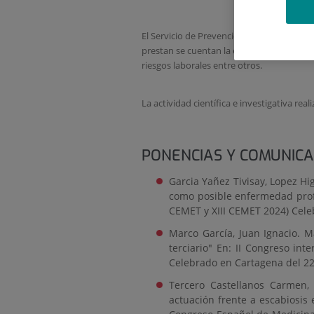
El Servicio de Prevención de Riesgos Labor
prestan se cuentan la evaluación de riesgo
riesgos laborales entre otros.
La actividad científica e investigativa rea
PONENCIAS Y COMUNICA
Garcia Yañez Tivisay, Lopez Hi
como posible enfermedad profes
CEMET y XIII CEMET 2024) Cele
Marco García, Juan Ignacio. M
terciario" En: II Congreso in
Celebrado en Cartagena del 22
Tercero Castellanos Carmen,
actuación frente a escabiosis 