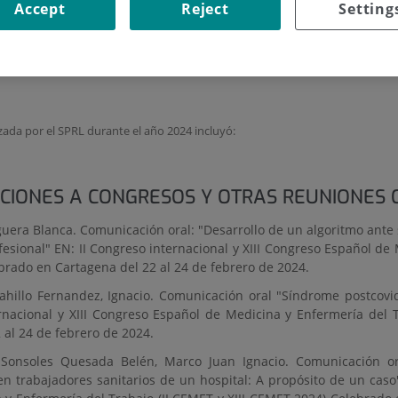
Accept
Reject
Setting
ales (SPRL) del HUFJD da cobertura a los trabajadores del IIS-FJD ubicados en
s de puestos y áreas de trabajo, la vigilancia de la salud, la promoción de l
lizada por el SPRL durante el año 2024 incluyó:
CIONES A CONGRESOS Y OTRAS REUNIONES C
guera Blanca. Comunicación oral: "Desarrollo de un algoritmo ante
ional" EN: II Congreso internacional y XIII Congreso Español de M
brado en Cartagena del 22 al 24 de febrero de 2024.
ahillo Fernandez, Ignacio. Comunicación oral "Síndrome postcovi
ternacional y XIII Congreso Español de Medicina y Enfermería del 
 al 24 de febrero de 2024.
 Sonsoles Quesada Belén, Marco Juan Ignacio. Comunicación ora
en trabajadores sanitarios de un hospital: A propósito de un caso".