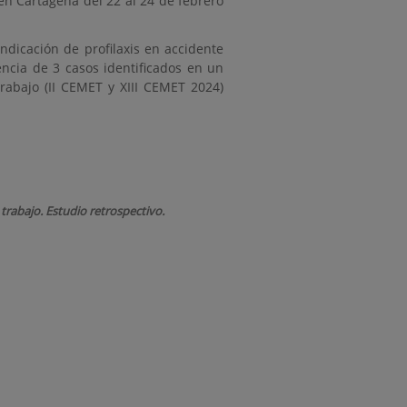
en Cartagena del 22 al 24 de febrero
Indicación de profilaxis en accidente
encia de 3 casos identificados en un
Trabajo (II CEMET y XIII CEMET 2024)
trabajo. Estudio retrospectivo.