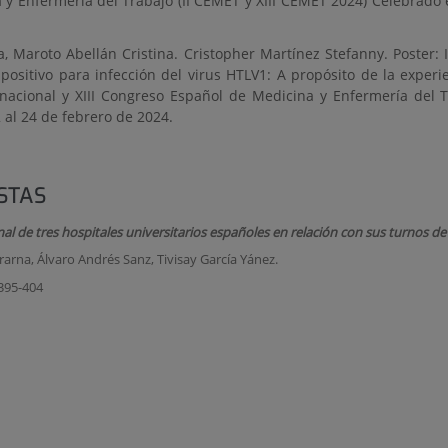
y Enfermería del Trabajo (II CEMET y XIII CEMET 2024) Celebrado 
, Maroto Abellán Cristina. Cristopher Martínez Stefanny. Poster: 
positivo para infección del virus HTLV1: A propósito de la experi
ernacional y XIII Congreso Español de Medicina y Enfermería del 
 al 24 de febrero de 2024.
STAS
 de tres hospitales universitarios españoles en relación con sus turnos de 
rna, Álvaro Andrés Sanz, Tivisay García Yánez.
395-404