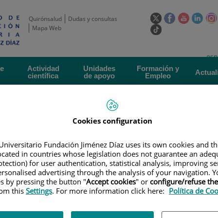
Este
Este
Este
Este
Quirónsalud
Dudas y consultas
enlace
enlace
enlace
enla
Mapa Web
Enlace
se
se
se
se
a
abrirá
abrirá
abrirá
abrir
una
Selecto
Idi
esp
en
en
en
en
aplicación
de
act
una
una
una
una
de
Actividad
Unidades
Formación y
externa.
Actual
idioma
científica
de apoyo
Empleo
ventana
ventana
ventana
vent
nueva.
nueva.
nueva.
nuev
Cookies configuration
Universitario Fundación Jiménez Díaz uses its own cookies and th
located in countries whose legislation does not guarantee an adequ
tection) for user authentication, statistical analysis, improving s
 GESTIÓN DE LA INVESTIGACIÓN
|
PREVENCIÓN DE RIESGOS LABORALES
rsonalised advertising through the analysis of your navigation. Y
es by pressing the button "
Accept cookies
" or
configure/refuse th
iesgos Laborales
rom this
Settings
. For more information click here:
Política de Co