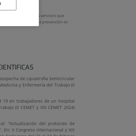
s
 el hospital. Entre los servicios que
a salud y la formación de prevención en
IENTIFICAS
 sospecha de Lipoatrofia Semicircular
edicina y Enfermería del Trabajo (II
d 19 en trabajadores de un hospital
Trabajo (II CEMET y XIII CEMET 2024)
l: "Actualización del protocolo de
 En: II Congreso internacional y XIII