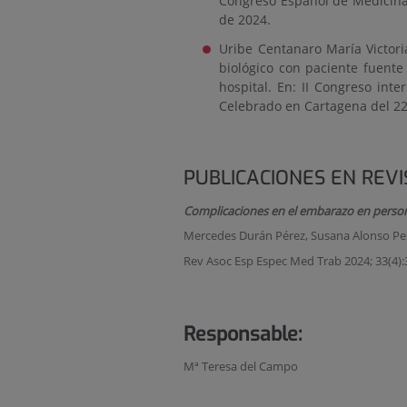
Congreso Español de Medicina 
de 2024.
Uribe Centanaro María Victoria
biológico con paciente fuente 
hospital. En: II Congreso int
Celebrado en Cartagena del 22
PUBLICACIONES EN REVI
Complicaciones en el embarazo en personal
Mercedes Durán Pérez, Susana Alonso Pera
Rev Asoc Esp Espec Med Trab 2024; 33(4):
Responsable:
Mª Teresa del Campo