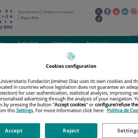
Este
Este
Este
Este
Quirónsalud
Dudas y consultas
enlace
enlace
enlace
enla
Mapa Web
Enlace
se
se
se
se
a
abrirá
abrirá
abrirá
abrir
una
Selecto
Idi
esp
en
en
en
en
aplicación
de
act
una
una
una
una
de
Actividad
Unidades
Formación y
externa.
Actual
idioma
científica
de apoyo
Empleo
ventana
ventana
ventana
vent
nueva.
nueva.
nueva.
nuev
Cookies configuration
Universitario Fundación Jiménez Díaz uses its own cookies and th
located in countries whose legislation does not guarantee an adequ
tection) for user authentication, statistical analysis, improving s
rsonalised advertising through the analysis of your navigation. Y
es by pressing the button "
Accept cookies
" or
configure/refuse th
AYOS CLÍNICOS
|
AN OPEN-LABEL, MULTICENTER, PHASE IB STUDY TO E
rom this
Settings
. For more information click here:
Política de Co
ANTI-TUMOR ACTIVITY OF RO7122290, A FIBROBLAST ACTIVATION PROTEI
ATAMAB WITH OBINUTUZUMAB PRE-TREATMENT, IN PARTICIPANTS WITH PRE
ADENOCARCINOMA WITH HIGH CEACAM5 EXPRESSION
Accept
Reject
Setting