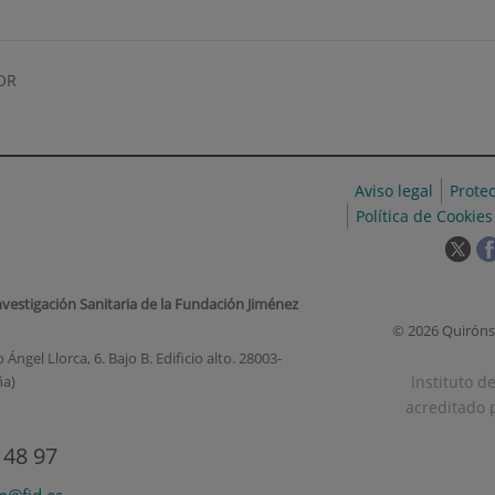
OR
Aviso legal
Prote
Política de Cookies
Est
enl
se
nvestigación Sanitaria de la Fundación Jiménez
abr
© 2026 Quiróns
en
Ángel Llorca, 6. Bajo B. Edificio alto. 28003-
una
Instituto d
ña)
ven
acreditado p
nue
 48 97
on@fjd.es