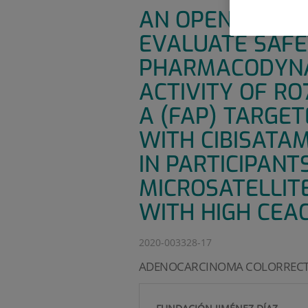
AN OPEN-LABEL,
EVALUATE SAFE
PHARMACODYNAM
ACTIVITY OF RO
A (FAP) TARGET
WITH CIBISATA
IN PARTICIPANT
MICROSATELLIT
WITH HIGH CEA
2020-003328-17
ADENOCARCINOMA COLORRECT