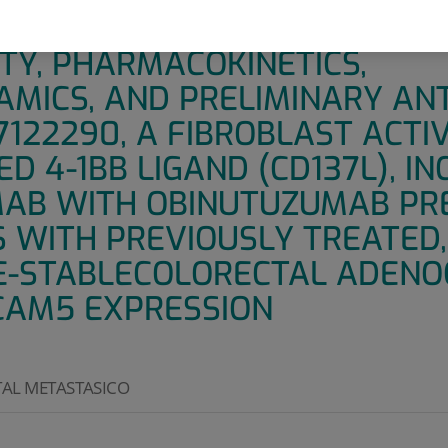
 MULTICENTER, PHASE IB ST
TY, PHARMACOKINETICS,
ICS, AND PRELIMINARY AN
7122290, A FIBROBLAST ACTI
ED 4-1BB LIGAND (CD137L), I
MAB WITH OBINUTUZUMAB PR
S WITH PREVIOUSLY TREATED,
E-STABLECOLORECTAL ADEN
CAM5 EXPRESSION
AL METASTASICO