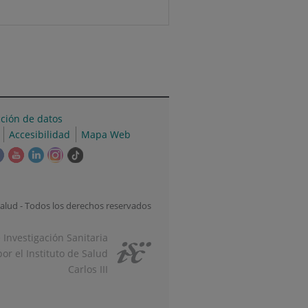
cción de datos
Accesibilidad
Mapa Web
e
Este
Este
Este
Este
Enlace
ace
enlace
enlace
enlace
enlace
a
se
se
se
se
una
irá
abrirá
abrirá
abrirá
abrirá
aplicación
alud - Todos los derechos reservados
en
en
en
en
externa.
una
una
una
una
e Investigación Sanitaria
tana
ventana
ventana
ventana
ventana
or el Instituto de Salud
va.
nueva.
nueva.
nueva.
nueva.
Carlos III