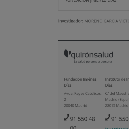
FUNDACIÓN JIMÉNEZ DÍAZ
Investigador
:
MORENO GARCIA VICT
Fundación Jiménez
Instituto de I
Díaz
Díaz
Avda. Reyes Católicos,
C/ del Maestro 
2
Madrid (Espa
28040 Madrid
28015 Madrid
91 550 48
91 550
00
investigaci