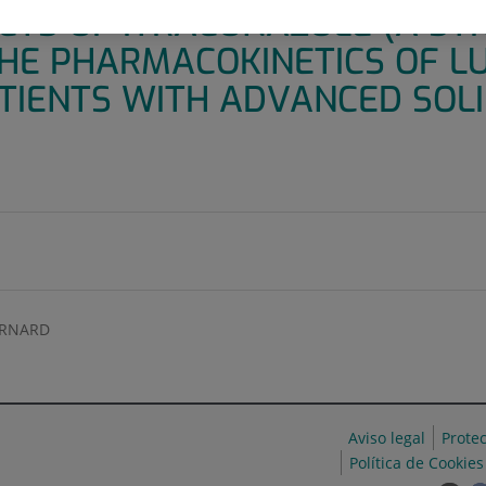
CTS OF ITRACONAZOLE (A ST
 THE PHARMACOKINETICS OF L
PATIENTS WITH ADVANCED SOL
ERNARD
Aviso legal
Prote
Política de Cookies