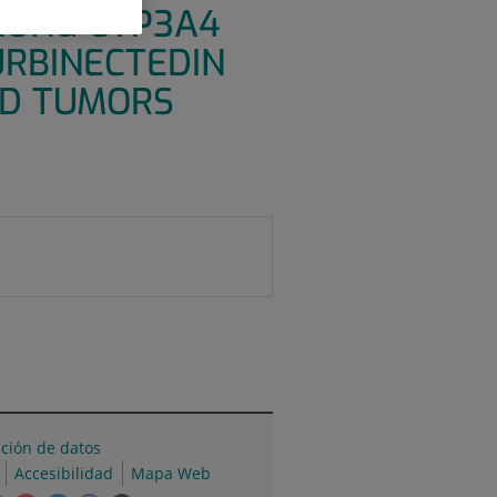
RONG CYP3A4
URBINECTEDIN
ID TUMORS
cción de datos
Accesibilidad
Mapa Web