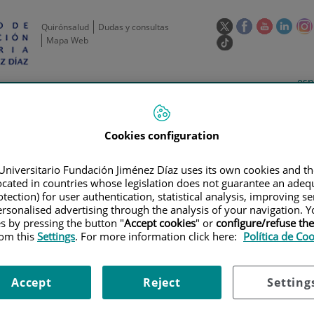
Este
Este
Este
Este
Quirónsalud
Dudas y consultas
enlace
enlace
enlace
enla
Mapa Web
Enlace
se
se
se
se
a
abrirá
abrirá
abrirá
abrir
una
Selecto
Idi
esp
en
en
en
en
aplicación
de
act
una
una
una
una
de
Actividad
Unidades
Formación y
externa.
Actual
idioma
científica
de apoyo
Empleo
ventana
ventana
ventana
vent
nueva.
nueva.
nueva.
nuev
Cookies configuration
Universitario Fundación Jiménez Díaz uses its own cookies and th
located in countries whose legislation does not guarantee an adequ
tection) for user authentication, statistical analysis, improving s
rsonalised advertising through the analysis of your navigation. Y
es by pressing the button "
Accept cookies
" or
configure/refuse th
rom this
Settings
. For more information click here:
Política de Co
AYOS CLÍNICOS
|
AN OPEN-LABEL, MULTICENTER SYUDY TO ASSESS THE 
 PHARMACOKINETICS OF LURBINECTEDIN (PM01183) IN PATIENTS WITH A
Accept
Reject
Setting
, MULTICENTER SYUDY TO AS