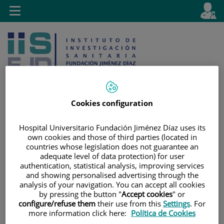
Saltar al contenido
E
Idiom
Toggle
es
navigation
activo
Cookies configuration
Saltar
Selector
Buscar
Hospital Universitario Fundación Jiménez Díaz uses its
al
de
own cookies and those of third parties (located in
contenido
idioma
countries whose legislation does not guarantee an
adequate level of data protection) for user
authentication, statistical analysis, improving services
and showing personalised advertising through the
analysis of your navigation. You can accept all cookies
by pressing the button "
Accept cookies
" or
configure/refuse them
their use from this
Settings
. For
more information click here:
Política de Cookies