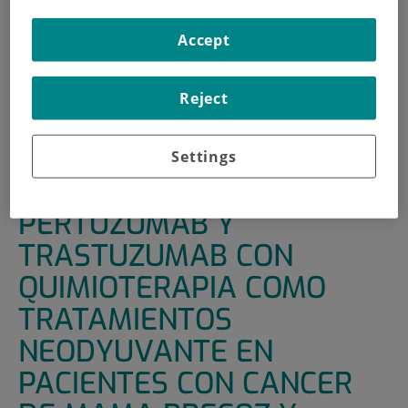
INICIO
|
UNIDADES DE APOYO
|
ENSAYOS CLÍNICOS
Accept
|
ATEZOLIZUMAB, PERTUZUMAB Y TRASTUZUMAB
CON QUIMIOTERAPIA COMO TRATAMIENTOS
Reject
NEODYUVANTE EN PACIENTES CON CANCER DE MAMA
PRECOZ Y LOCALMENTE AVANZADO HER2 POSITIVO DE
ALTO RIESGO (APT NEO)
Settings
ATEZOLIZUMAB,
PERTUZUMAB Y
TRASTUZUMAB CON
QUIMIOTERAPIA COMO
TRATAMIENTOS
NEODYUVANTE EN
PACIENTES CON CANCER