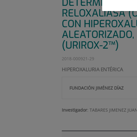
DETERMINACIÓN 
RELOXALIASA (
CON HIPEROXALU
ALEATORIZADO,
(URIROX-2™)
2018-000921-29
HIPEROXALURIA ENTÉRICA
FUNDACIÓN JIMÉNEZ DÍAZ
Investigador
:
TABARES JIMENEZ JUA