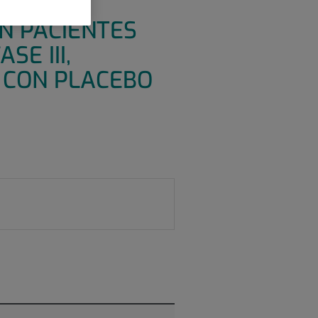
ACIA DE
N PACIENTES
SE III,
 CON PLACEBO