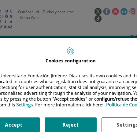
Este
Este
Este
Este
Quirónsalud
Dudas y consultas
enlace
enlace
enlace
enla
Mapa Web
Enlace
se
se
se
se
a
abrirá
abrirá
abrirá
abrir
una
Selecto
Idi
esp
en
en
en
en
aplicación
de
act
una
una
una
una
de
Actividad
Unidades
Formación y
externa.
Actual
idioma
científica
de apoyo
Empleo
ventana
ventana
ventana
vent
nueva.
nueva.
nueva.
nuev
Cookies configuration
Universitario Fundación Jiménez Díaz uses its own cookies and th
located in countries whose legislation does not guarantee an adequ
tection) for user authentication, statistical analysis, improving s
rsonalised advertising through the analysis of your navigation. Y
es by pressing the button "
Accept cookies
" or
configure/refuse th
rom this
Settings
. For more information click here:
Política de Co
AYOS CLÍNICOS
|
DETERMINACIÓN DE LA SEGURIDAD Y LA EFICACIA DE 
PEROXALURIA ENTERICA: ESTUDIO DE FASE III, ALEATORIZADO, DOBLE C
Accept
Reject
Setting