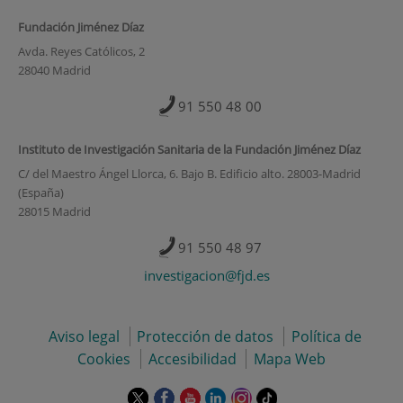
Fundación Jiménez Díaz
Avda. Reyes Católicos, 2
28040 Madrid
91 550 48 00
Instituto de Investigación Sanitaria de la Fundación Jiménez Díaz
C/ del Maestro Ángel Llorca, 6. Bajo B. Edificio alto. 28003-Madrid
(España)
28015 Madrid
91 550 48 97
investigacion@fjd.es
Aviso legal
Protección de datos
Política de
Cookies
Accesibilidad
Mapa Web
Este
Este
Este
Este
Este
Enlace