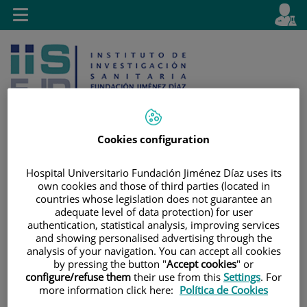
Saltar al contenido
E
Idiom
Toggle
es
navigation
activo
Cookies configuration
Saltar
Selector
Buscar
Hospital Universitario Fundación Jiménez Díaz uses its
al
de
own cookies and those of third parties (located in
countries whose legislation does not guarantee an
contenido
idioma
adequate level of data protection) for user
authentication, statistical analysis, improving services
and showing personalised advertising through the
analysis of your navigation. You can accept all cookies
by pressing the button "
Accept cookies
" or
configure/refuse them
their use from this
Settings
. For
more information click here:
Política de Cookies