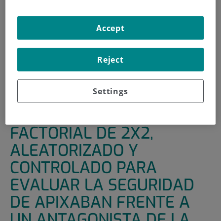
INICIO
|
UNIDADES DE APOYO
|
ENSAYOS CLÍNICOS
Accept
|
ENSAYO CLÍNICO ABIERTO, FACTORIAL DE 2X2,
ALEATORIZADO Y CONTROLADO PARA EVALUAR LA
SEGURIDAD DE APIXABAN FRENTE A UN ANTAGONISTA
Reject
DE LA VITAMINA K Y ÁCIDO ACETILSALICÍLICO Y FRENTE A
PLACEBO DEL ÁCIDO ACETILSALICÍLICO EN PACIENTES
CON FIBRILACIÓN AURICULA
Settings
ENSAYO CLÍNICO ABIERTO,
FACTORIAL DE 2X2,
ALEATORIZADO Y
CONTROLADO PARA
EVALUAR LA SEGURIDAD
DE APIXABAN FRENTE A
UN ANTAGONISTA DE LA