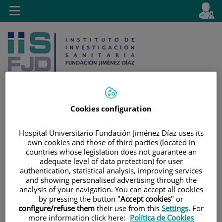
Saltar al contenido
E
Idiom
Toggle
es
navigation
activo
Cookies configuration
Saltar
Selector
Buscar
Hospital Universitario Fundación Jiménez Díaz uses its
al
de
own cookies and those of third parties (located in
contenido
idioma
countries whose legislation does not guarantee an
adequate level of data protection) for user
authentication, statistical analysis, improving services
and showing personalised advertising through the
analysis of your navigation. You can accept all cookies
by pressing the button "
Accept cookies
" or
configure/refuse them
their use from this
Settings
. For
more information click here:
Política de Cookies