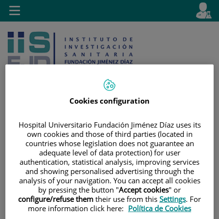
Saltar al contenido
E
Idiom
Toggle
es
navigation
activo
Cookies configuration
Saltar
Selector
Buscar
Hospital Universitario Fundación Jiménez Díaz uses its
al
de
own cookies and those of third parties (located in
contenido
idioma
countries whose legislation does not guarantee an
adequate level of data protection) for user
authentication, statistical analysis, improving services
and showing personalised advertising through the
analysis of your navigation. You can accept all cookies
by pressing the button "
Accept cookies
" or
configure/refuse them
their use from this
Settings
. For
more information click here:
Política de Cookies