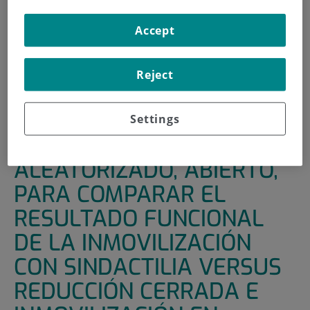
INICIO
|
UNIDADES DE APOYO
|
ENSAYOS CLÍNICOS
Accept
|
ENSAYO CLÍNICO ALEATORIZADO, ABIERTO, PARA
COMPARAR EL RESULTADO FUNCIONAL DE LA
Reject
INMOVILIZACIÓN CON SINDACTILIA VERSUS REDUCCIÓN
CERRADA E INMOVILIZACIÓN EN PACIENTES CON
FRACTURA DEL CUELLO DEL 5º METACARPIANO
Settings
ENSAYO CLÍNICO
ALEATORIZADO, ABIERTO,
PARA COMPARAR EL
RESULTADO FUNCIONAL
DE LA INMOVILIZACIÓN
CON SINDACTILIA VERSUS
REDUCCIÓN CERRADA E