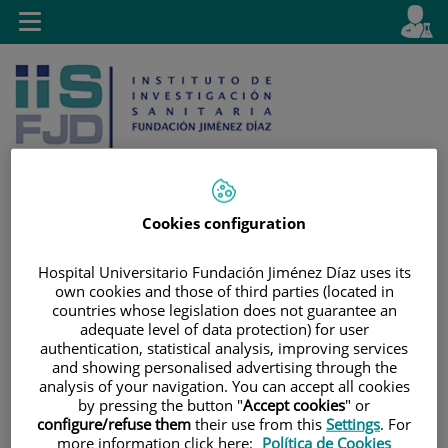
Saltar al contenido
E
Idiom
Toggle
es
navigation
activo
Cookies configuration
Saltar
Selector
Buscar
al
de
Hospital Universitario Fundación Jiménez Díaz uses its
own cookies and those of third parties (located in
contenido
idioma
countries whose legislation does not guarantee an
adequate level of data protection) for user
authentication, statistical analysis, improving services
and showing personalised advertising through the
analysis of your navigation. You can accept all cookies
by pressing the button "
Accept cookies
" or
configure/refuse them
their use from this
Settings
. For
more information click here:
Política de Cookies