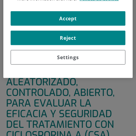
INICIO
|
UNIDADES DE APOYO
|
ENSAYOS CLÍNICOS
Accept
|
ENSAYO CLINICO ALEATORIZADO, CONTROLADO,
ABIERTO, PARA EVALUAR LA EFICACIA Y SEGURIDAD DEL
TRATAMIENTO CON CICLOSPORINA A (CSA) ASOCIADA AL
Reject
TRATAMIENTO ESTÁNDAR VS TRATAMIENTO ESTÁNDAR
SÓLO EN PACIENTES HOSPITALIZADOS CON INFECCIÓN
CONFIRMADA POR COVID-19
Settings
ENSAYO CLINICO
ALEATORIZADO,
CONTROLADO, ABIERTO,
PARA EVALUAR LA
EFICACIA Y SEGURIDAD
DEL TRATAMIENTO CON
CICLOSPORINA A (CSA)